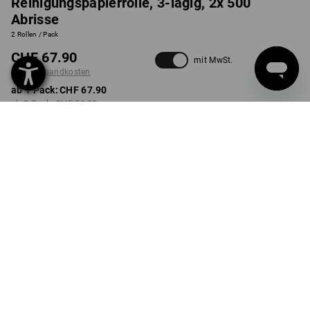
Reinigungspapierrolle, 3-lagig, 2x 500
Abrisse
2 Rollen / Pack
CHF 67.90
mit MwSt.
zzgl. Versandkosten
ab 1 Pack:
CHF 67.90
ab 3 Pack:
CHF 59.90
ab 6 Pack:
CHF 55.90
Lieferzeit ca. 3-5 Werktage
Mengenrabatt
ab 1 Pack
ab 3 Pack
ab 6 Pack
Ersparnis:
Ersparnis:
Ersparnis:
0
%/
Pack
12
%/
Pack
18
%/
Pack
Pack