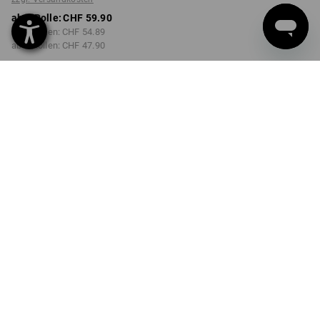
ab 1 Rolle:
CHF 59.90
ab 2 Rollen:
CHF 54.89
ab 6 Rollen:
CHF 47.90
Lieferzeit ca. 3-5 Werktage
Mengenrabatt
ab 1 Rolle
ab 2 Rollen
ab 6 Rollen
Ersparnis:
Ersparnis:
Ersparnis:
0
%/
Rolle
8
%/
Rollen
20
%/
Rollen
Rolle
PRODUKTINFO