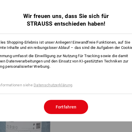
INFO
Wir freuen uns, dass Sie sich für
STRAUSS entschieden haben!
BESC
ales Shopping-Erlebnis ist unser Anliegen! Einwandfreie Funktionen, auf Sie
te Inhalte und ein reibungsloser Ablauf – das sind die Aufgaben der Cooki
Ideal für die Maschinenreinigung, für
mmung umfasst die Einwilligung zur Nutzung für Tracking sowie die damit
lagiges perforiertes Tork-Reinigungspa
en Datenverarbeitungen und den Einsatz von KI-gestützten Techniken zur
1.000 Abrisse à 34 cm.
ng personalisierter Werbung.
Herstellerinformation:
Essity Profes
nformationen siehe
Datenschutzerklärung
.
Strasse 176 | DE 68305 Mannheim | i
Fortfahren