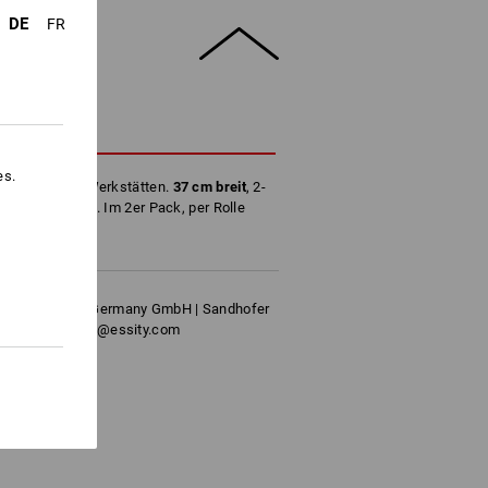
DE
FR
HREIBUNG
es.
 Industrie und Werkstätten.
37 cm breit
, 2-
pier, stahlblau. Im 2er Pack, per Rolle
sional Hygiene Germany GmbH | Sandhofer
nfo.deutschland@essity.com