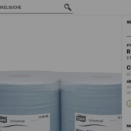
mit MwSt.
CHF 67.90
zzgl. Versandkosten
B
#
R
2 
C
zz
ab
ab
ab
Me