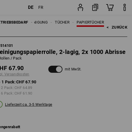
DE
FR
Pack
ETRIEBSBEDARF
REINIGUNG
TÜCHER
PAPIERTÜCHER
<   
ZURÜCK
1514101
einigungspapierrolle, 2-lagig, 2x 1000 Abrisse
Rollen / Pack
HF 67.90
mit MwSt.
gl. Versandkosten
 1 Pack:
CHF 67.90
 2 Pack:
CHF 64.89
 6 Pack:
CHF 61.90
Lieferzeit ca. 3-5 Werktage
ngenrabatt