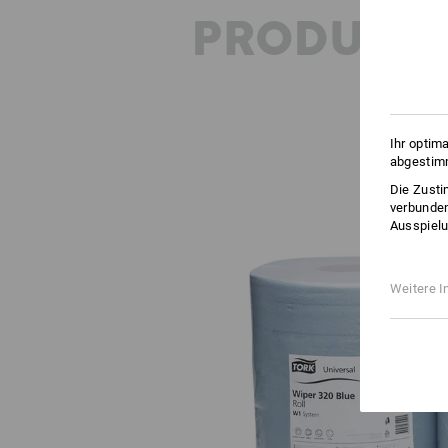
PRODUKT
Ihr optim
abgestimm
Die Zusti
verbunden
Ausspielu
Weitere I