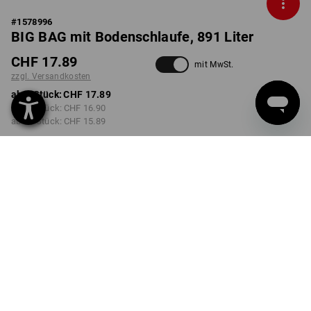
#
1578996
BIG BAG mit Bodenschlaufe, 891 Liter
CHF 17.89
mit MwSt.
zzgl. Versandkosten
ab 1 Stück:
CHF 17.89
ab 20 Stück:
CHF 16.90
ab 50 Stück:
CHF 15.89
Lieferzeit ca. 3-5 Werktage
AUSFÜHRUNG
90 x 90 x 110 cm
Mengenrabatt
ab 1 Stück
ab 20 Stück
ab 50 Stück
Ersparnis:
Ersparnis:
Ersparnis:
0
%/
Stück
6
%/
Stück
11
%/
Stück