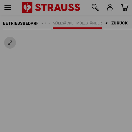
ZURÜCK    >
BETRIEBSBEDARF
ÄCKE | MÜLLENTSORGUNG
MÜLLSÄCKE | MÜLLSTÄNDER