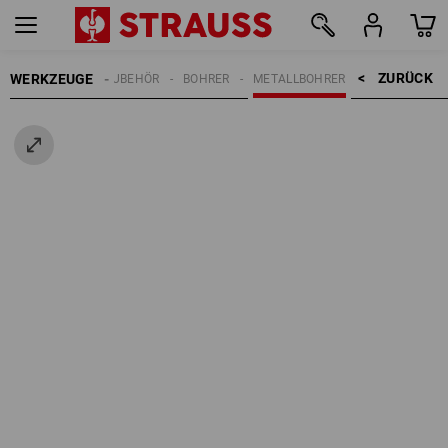
ZURÜCK    >
WERKZEUGE
WERKZEUGZUBEHÖR
BOHRER
METALLBOHRER