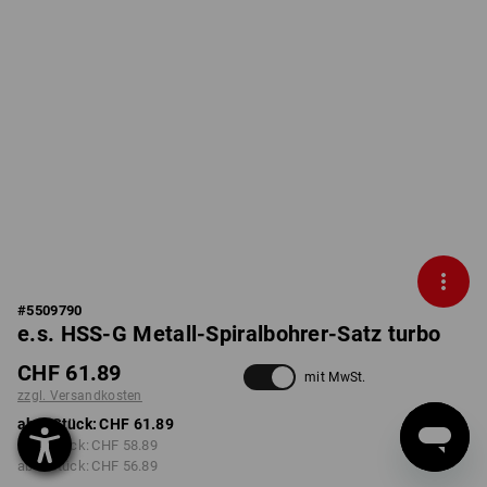
#
5509790
e.s. HSS-G Metall-Spiralbohrer-Satz turbo
CHF 61.89
mit MwSt.
zzgl. Versandkosten
ab 1 Stück:
CHF 61.89
ab 3 Stück:
CHF 58.89
ab 6 Stück:
CHF 56.89