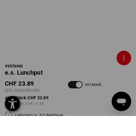
#
5576042
e.s. Lunchpot
CHF 23.89
mit MwSt.
zzgl. Versandkosten
ab 1 Stück:
CHF 23.89
ab 3 Stück:
CHF 21.89
Lieferzeit ca. 3-5 Werktage
Mengenrabatt