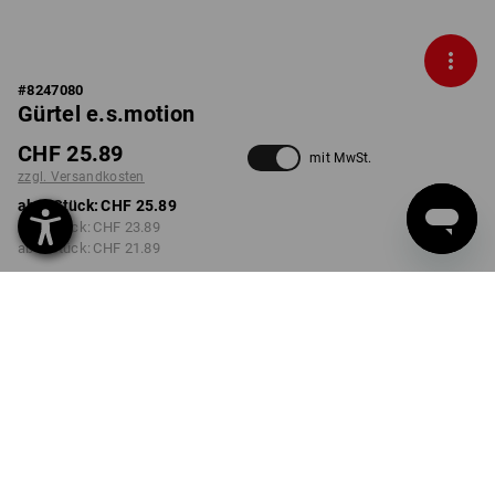
#
8247080
Gürtel e.s.motion
CHF 25.89
mit MwSt.
zzgl. Versandkosten
ab 1 Stück:
CHF 25.89
ab 3 Stück:
CHF 23.89
ab 6 Stück:
CHF 21.89
Lieferzeit ca. 3-5 Werktage
FARBE
GRÖSSE
80/95cm
wählen
wählen
schwarz
Mengenrabatt