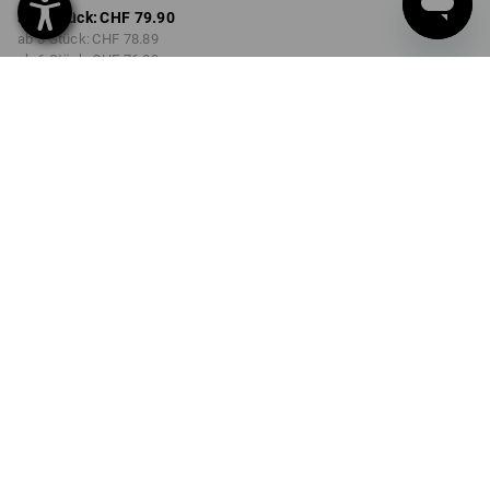
ab 1 Stück:
CHF 79.90
ab 3 Stück:
CHF 78.89
ab 6 Stück:
CHF 76.89
Lieferzeit ca. 3-5 Werktage
AUSFÜHRUNG
15-teilig
Mengenrabatt
ab 1 Stück
ab 3 Stück
ab 6 Stück
Ersparnis:
Ersparnis:
Ersparnis:
0
%/
Stück
1
%/
Stück
4
%/
Stück
Stück