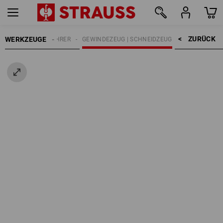
ZURÜCK    >
WERKZEUGE
UGZUBEHÖR
BOHRER
GEWINDEZEUG | SCHNEIDZEUG