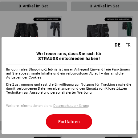
3
Artikel im Set
3
Artikel im Set
DE
FR
Wir freuen uns, dass Sie sich für
STRAUSS entschieden haben!
Ihr optimales Shopping-Erlebnis ist unser Anliegen! Einwandfreie Funktionen,
auf Sie abgestimmte Inhalte und ein reibungsloser Ablauf – das sind die
Aufgaben der Cookies.
Die Zustimmung umfasst die Einwilligung zur Nutzung für Tracking sowie die
HERREN-SET: Bundhose +
KINDER-SET: Bundhose + Short
damit verbundenen Datenverarbeitungen und den Einsatz von KI-gestützten
Techniken zur Ausspielung personalisierter Werbung.
Short e.s.motion
e.s.motion
ab
CHF 178.79
ab
CHF 84.79
(m. MwSt.)
(m. MwSt.)
Weitere Informationen siehe
Datenschutzerklärung
.
Fortfahren
4
Artikel im Set
3
Artikel im Set