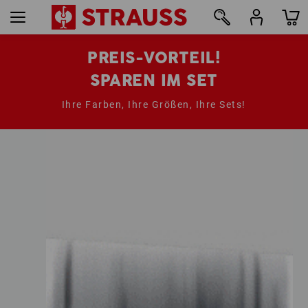
PREIS-VORTEIL!
SPAREN IM SET
Ihre Farben, Ihre Größen, Ihre Sets!