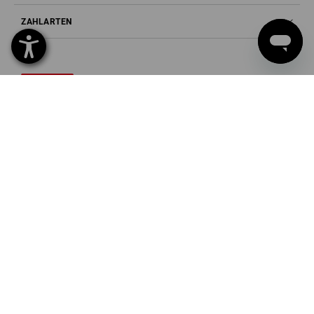
ZAHLARTEN
Strauss Europe AG
Zweigniederlassung St. Gallen
Fürstenlandstr. 35
9000 St. Gallen
Tel
0800 - 800 335
Fax
0800 - 800 334
Mail
info@strauss.ch