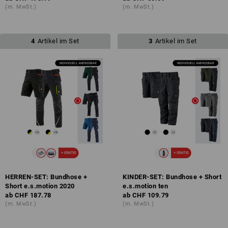
(m. MwSt.)
(m. MwSt.)
4
Artikel im Set
3
Artikel im Set
HERREN-SET: Bundhose +
KINDER-SET: Bundhose + Short
Short e.s.motion 2020
e.s.motion ten
ab
CHF 187.78
ab
CHF 109.79
(m. MwSt.)
(m. MwSt.)