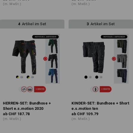
(m. MwSt.)
(m. MwSt.)
4
Artikel im Set
3
Artikel im Set
HERREN-SET: Bundhose +
KINDER-SET: Bundhose + Short
Short e.s.motion 2020
e.s.motion ten
ab
CHF 187.78
ab
CHF 109.79
(m. MwSt.)
(m. MwSt.)