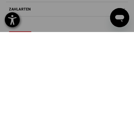
ZAHLARTEN
Strauss Europe AG
Zweigniederlassung St. Gallen
Fürstenlandstr. 35
9000 St. Gallen
Tel
0800 - 800 335
Fax
0800 - 800 334
Mail
info@strauss.ch