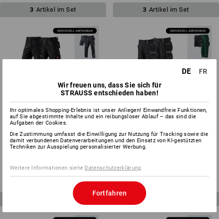
3
Artikel im Set
3
Artikel im Set
DE
FR
Wir freuen uns, dass Sie sich für
STRAUSS entschieden haben!
Ihr optimales Shopping-Erlebnis ist unser Anliegen! Einwandfreie Funktionen,
auf Sie abgestimmte Inhalte und ein reibungsloser Ablauf – das sind die
Aufgaben der Cookies.
Die Zustimmung umfasst die Einwilligung zur Nutzung für Tracking sowie die
HERREN-SET: Bundhose +
KINDER-SET: Bundhose + Short
damit verbundenen Datenverarbeitungen und den Einsatz von KI-gestützten
Techniken zur Ausspielung personalisierter Werbung.
Short e.s.motion
e.s.motion
ab
CHF 178.79
ab
CHF 84.79
(m. MwSt.)
(m. MwSt.)
Weitere Informationen siehe
Datenschutzerklärung
.
Fortfahren
4
Artikel im Set
3
Artikel im Set