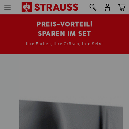
PREIS-VORTEIL!
SPAREN IM SET
Ihre Farben, Ihre Größen, Ihre Sets!