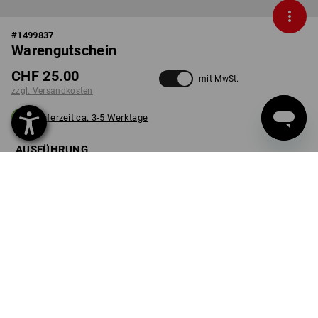
#
1499837
Warengutschein
CHF 25.00
mit MwSt.
zzgl. Versandkosten
Lieferzeit ca. 3-5 Werktage
AUSFÜHRUNG
25 CHF
wählen
Stück
PRODUKTINFO