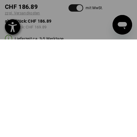
CHF 186.89
mit MwSt.
zzgl. Versandkosten
ab 1 Stück:
CHF 186.89
ab 3 Stück:
CHF 169.89
Lieferzeit ca. 3-5 Werktage
FARBE
wählen
basaltgrau / schwarz
Mengenrabatt
ab 1 Stück
ab 3 Stück
Ersparnis:
Ersparnis:
0
%/
Stück
9
%/
Stück