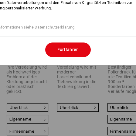
en Datenverarbeitungen und den Einsatz von KI-gestützten Techniken zur
ng personalisierter Werbung.
nformationen siehe
Datenschutzerklärung
.
Fortfahren
Super flexibel und
Perfekt für Fleece
Der
wiederverwendbar:
und Softshell: Ihre
Veredelungsal
Ihre Veredelung wird
Veredelung wird mit
Beständiger
als hochwertiges
moderner
Foliendruck fü
Emblem auf der
Lasertechnik und
alle Textilien b
Kleidung angebracht
Tiefenwirkung in die
900 cm² -
oder praktisch
Textilien graviert.
Sonderfarben
geklickt.
Verläufe mögl