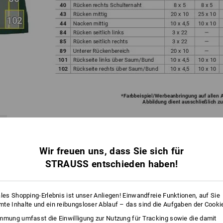
Wir freuen uns, dass Sie sich für
ECHNIK
je Produkt und Platzierung ist entscheidend!
STRAUSS entschieden haben!
(Schritt 1) erhalten Sie eine Übersicht, welche Veredelungstechnik
cher Größe auf der von Ihnen gewünschten Platzierung machbar ist.
 zu den unterschiedlichen Veredelungstechniken erhalten Sie hier:
ales Shopping-Erlebnis ist unser Anliegen! Einwandfreie Funktionen, auf Sie
te Inhalte und ein reibungsloser Ablauf – das sind die Aufgaben der Cooki
mmung umfasst die Einwilligung zur Nutzung für Tracking sowie die damit