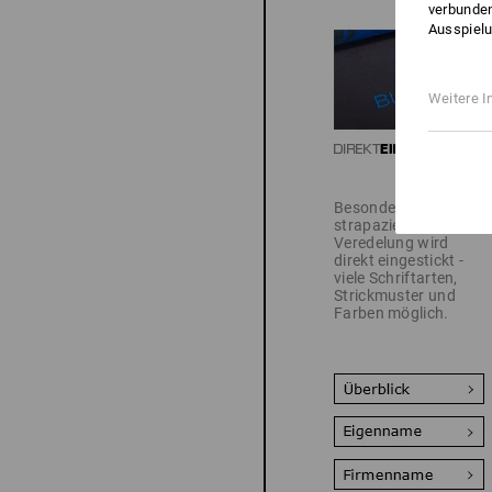
verbunden
Ausspielu
Weitere I
Besonders edel und
strapazierfähig: Ihre
Veredelung wird
direkt eingestickt -
viele Schriftarten,
Strickmuster und
Farben möglich.