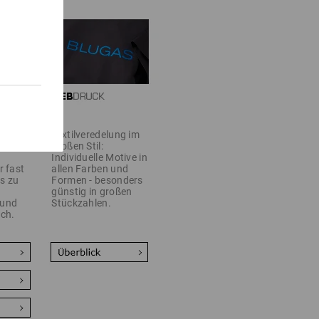
Textilveredelung im
lrounder:
großen Stil:
Individuelle Motive in
r fast
allen Farben und
is zu
Formen - besonders
günstig in großen
 und
Stückzahlen.
ich.