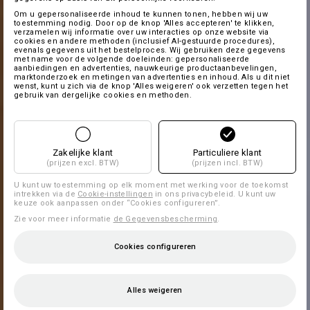
Om u gepersonaliseerde inhoud te kunnen tonen, hebben wij uw
toestemming nodig. Door op de knop 'Alles accepteren' te klikken,
verzamelen wij informatie over uw interacties op onze website via
cookies en andere methoden (inclusief AI-gestuurde procedures),
evenals gegevens uit het bestelproces. Wij gebruiken deze gegevens
met name voor de volgende doeleinden: gepersonaliseerde
aanbiedingen en advertenties, nauwkeurige productaanbevelingen,
marktonderzoek en metingen van advertenties en inhoud. Als u dit niet
wenst, kunt u zich via de knop 'Alles weigeren' ook verzetten tegen het
gebruik van dergelijke cookies en methoden.
Zakelijke klant
Particuliere klant
(prijzen excl. BTW)
(prijzen incl. BTW)
U kunt uw toestemming op elk moment met werking voor de toekomst
intrekken via de
Cookie-instellingen
in ons privacybeleid. U kunt uw
keuze ook aanpassen onder “Cookies configureren”.
Zie voor meer informatie
de Gegevensbescherming
.
Cookies configureren
Alles weigeren