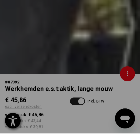
#
87392
Werkhemden e.s.t:aktik, lange mouw
€ 45,86
incl. BTW
excl. verzendkosten
v.a. 1 stuk:
€ 45,86
v.a. 3 stuks:
€ 43,44
v.a. 10 stuks:
€ 39,81
Levertijd ca. 3-5 werkdagen