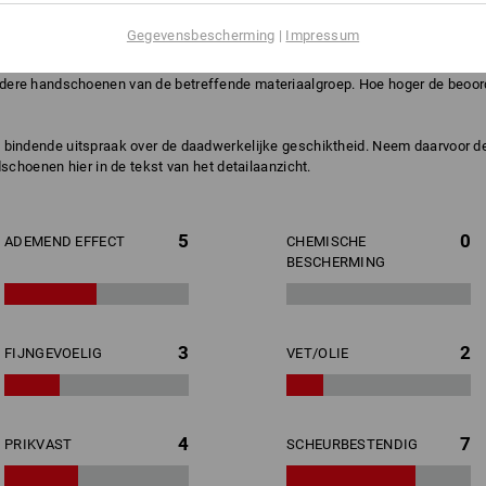
Gegevensbescherming
|
Impressum
ringen in de praktijk. De geldende EN-normen zijn daarbij niet in acht gen
ndere handschoenen van de betreffende materiaalgroep. Hoe hoger de beoorde
ch bindende uitspraak over de daadwerkelijke geschiktheid. Neem daarvoor 
schoenen hier in de tekst van het detailaanzicht.
5
0
ADEMEND EFFECT
CHEMISCHE
BESCHERMING
3
2
FIJNGEVOELIG
VET/OLIE
4
7
PRIKVAST
SCHEURBESTENDIG