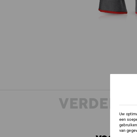
VERDERE 
Uw optima
een soepe
gebruiken
van gegev