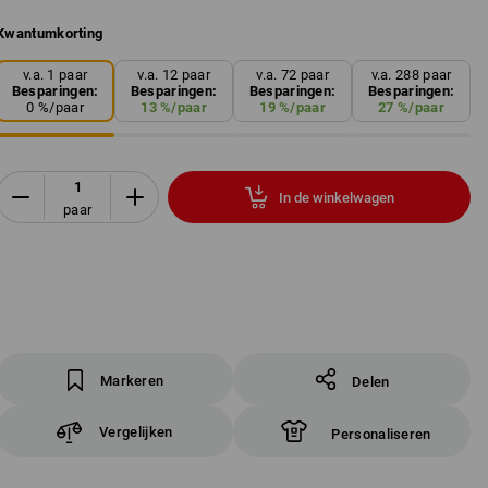
Kwantumkorting
v.a. 1 paar
v.a. 12 paar
v.a. 72 paar
v.a. 288 paar
Besparingen:
Besparingen:
Besparingen:
Besparingen:
0
%/
paar
13
%/
paar
19
%/
paar
27
%/
paar
In de winkelwagen
paar
Markeren
Delen
Vergelijken
Personaliseren