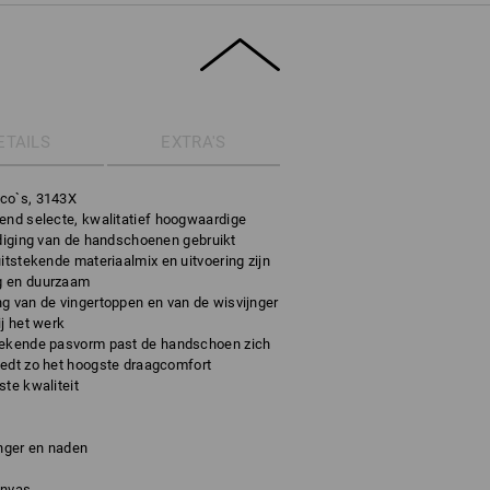
ETAILS
EXTRA'S
ico`s, 3143X
tend selecte, kwalitatief hoogwaardige
rdiging van de handschoenen gebruikt
itstekende materiaalmix en uitvoering zijn
g en duurzaam
ng van de vingertoppen en van de wisvijnger
j het werk
tekende pasvorm past de handschoen zich
iedt zo het hoogste draagcomfort
ste kwaliteit
jnger en naden
anvas