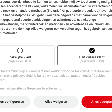
E MAAT EEN BAND IN EEN AND
rsonaliseerde inhoud te kunnen tonen, hebben wij uw toestemming nodig. 
Alles accepteren' te klikken, verzamelen wij informatie over uw interacties o
ia cookies en andere methoden (inclusief AI-gestuurde procedures), evenal
Veel helpende handen aan het werk? Perfect!
uit het bestelproces. Wij gebruiken deze gegevens met name voor de volge
p de boord van onze handschoenen kan elke werknemer snel de juiste maa
n: gepersonaliseerde aanbiedingen en advertenties, nauwkeurige
praktisch voor snel en georganiseerd opslaan van verschillende maten.
nbevelingen, marktonderzoek en metingen van advertenties en inhoud. Als u 
t u zich via de knop 'Alles weigeren' ook verzetten tegen het gebruik van der
en methoden.
Zakelijke klant
Particuliere klant
(prijzen excl. BTW)
(prijzen incl. BTW)
 toestemming op elk moment met werking voor de toekomst intrekken via 
en
in ons privacybeleid. U kunt uw keuze ook aanpassen onder “Cookies
ren”.
meer informatie
de Gegevensbescherming
.
es configureren
Alles weigeren
Alles accepte
TIPS