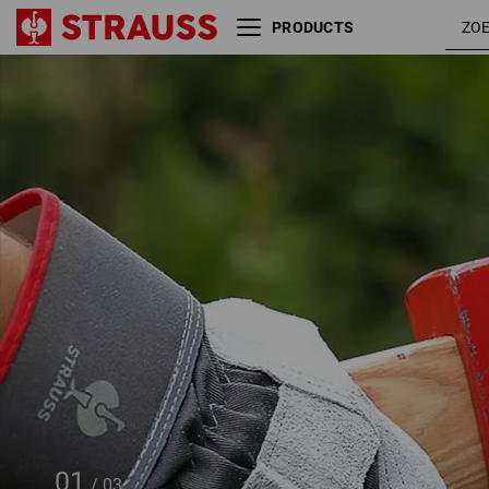
PRODUCTS
Splitlederen handschoenen
Cooper
01
/
03