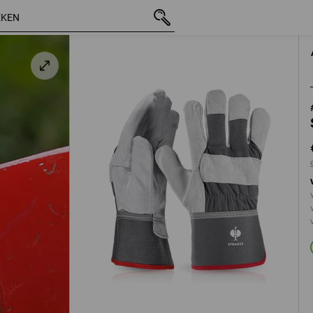
incl. BTW
€ 4,60
7
excl. verzendkosten