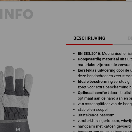
INFO
BESCHRIJVING
D
EN 388:2016
, Mechanische ris
Hoogwaardig materiaal
uitslui
materialen zijn voor de vervaa
Eersteklas uitvoering
door de u
deze handschoenen zeer stevi
Ideale bescherming
verstevigi
zorgt voor extra bescherming bi
Optimaal comfort
door de uits
optimaal aan de hand aan en b
van ossensplitleer van de hoog
stabiel en soepel
uitstekende pasvorm
versterkte vingertoppen, wisvi
handpalm met katoen gevoerd
handrug van grijze katoenen c