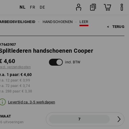
NL
FR
DE
paar
ARBEIDSVEILIGHEID
HANDSCHOENEN
LEER
<   
TERUG
#
7643907
Splitlederen handschoenen Cooper
€ 4,60
incl. BTW
excl. verzendkosten
v.a. 1 paar:
€ 4,60
v.a. 12 paar:
€ 3,99
v.a. 72 paar:
€ 3,74
v.a. 288 paar:
€ 3,38
Levertijd ca. 3-5 werkdagen
MAAT
7
6 uitvoeringen