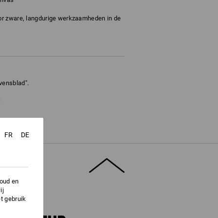
or zware, langdurige werkzaamheden in de
vensblad".
FR
DE
houd en
ij
t gebruik