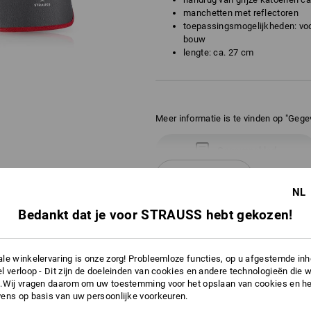
manchetten met reflectoren
toepassingsmogelijkheden: vo
bouw
lengte: ca. 27 cm
Meer informatie is te vinden op "Gege
Gegevensblad
meer
NL
Personalisatie:
Bedankt dat je voor STRAUSS hebt gekozen!
INFORMATIE
Logoservice
le winkelervaring is onze zorg! Probleemloze functies, op u afgestemde in
l verloop - Dit zijn de doeleinden van cookies en andere technologieën die w
.Wij vragen daarom om uw toestemming voor het opslaan van cookies en he
KLEURBEGELEIDINGSSYSTEEM
ens op basis van uw persoonlijke voorkeuren.