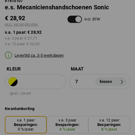
#
7610107
e.s. Mecanicienshandschoenen Sonic
€ 28,92
incl. BTW
excl. verzendkosten
v.a. 1 paar:
€ 28,92
v.a. 3 paar:
€ 27,71
v.a. 12 paar:
€ 26,50
Levertijd ca. 3-5 werkdagen
KLEUR
MAAT
7
kiezen
geel / zwart
Kwantumkorting
v.a. 1 paar
v.a. 3 paar
v.a. 12 paar
Besparingen:
Besparingen:
Besparingen:
0
%/
paar
4
%/
paar
8
%/
paar