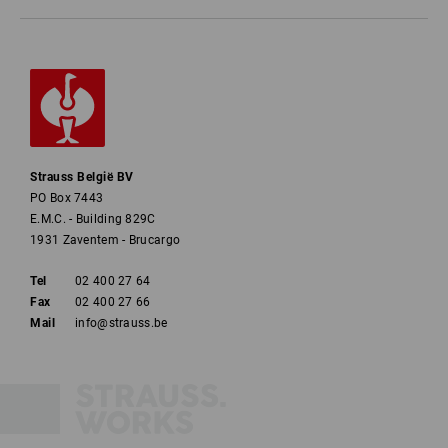
Strauss België BV
PO Box 7443
E.M.C. - Building 829C
1931 Zaventem - Brucargo
Tel
02 400 27 64
Fax
02 400 27 66
Mail
info@strauss.be