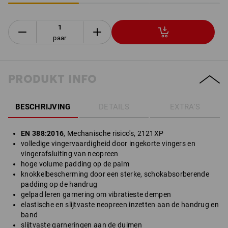
paar
PRODUKT INFO
BESCHRIJVING
DETAILS
EXTRA'S
EN 388:2016
, Mechanische risico's, 2121XP
volledige vingervaardigheid door ingekorte vingers en
vingerafsluiting van neopreen
hoge volume padding op de palm
knokkelbescherming door een sterke, schokabsorberende
padding op de handrug
gelpad leren garnering om vibratieste dempen
elastische en slijtvaste neopreen inzetten aan de handrug en
band
slijtvaste garneringen aan de duimen