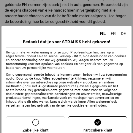
geldende EN-normen zijn daarbij niet in acht genomen. Beoordeeld zijn
de eigenschappen van elke handschoen in vergelijking met alle
andere handschoenen van de betreffende materiaalgroep. Hoe hoger
de beoordeling, hoe beter de geschiktheid voor dit gebied.
Belangrijk
: De beoordeling is geen juridisch bindende uitspraak over
NL
FR
DE
de daadwerkelijke geschiktheid. Neem daarvoor de desbetreffende
Bedankt dat je voor STRAUSS hebt gekozen!
EN-normen in acht met keuringsnummer
van de afzonderlijke
handschoenen hier in de tekst van het detailaanzicht.
Uw optimale winkelervaring is onze zorg! Probleemloze functies, op u
afgestemde inhoud en een soepel verloop - Dit zijn de doeleinden van cookies
en andere technologieën die wij gebruiken.Wij vragen daarom om uw
toestemming voor het opslaan van cookies en het gebruik van gegevens op
basis van uw persoonlijke voorkeuren.
6
6
SLIJTVAST
ADEMEND EFFECT
Om u gepersonaliseerde inhoud te kunnen tonen, hebben wij uw toestemming
nodig. Door op de knop 'Alles accepteren' te klikken, verzamelen wij
informatie over uw interacties op onze website via cookies en andere
methoden (inclusief AI-gestuurde procedures), evenals gegevens uit het
bestelproces. Wij gebruiken deze gegevens met name voor de volgende
doeleinden: gepersonaliseerde aanbiedingen en advertenties, nauwkeurige
0
2
CHEMISCHE
KOUD
productaanbevelingen, marktonderzoek en metingen van advertenties en
BESCHERMING
inhoud. Als u dit niet wenst, kunt u zich via de knop 'Alles weigeren' ook
verzetten tegen het gebruik van dergelijke cookies en methoden.
2
9
SNIJVAST
FIJNGEVOELIG
Zakelijke klant
Particuliere klant