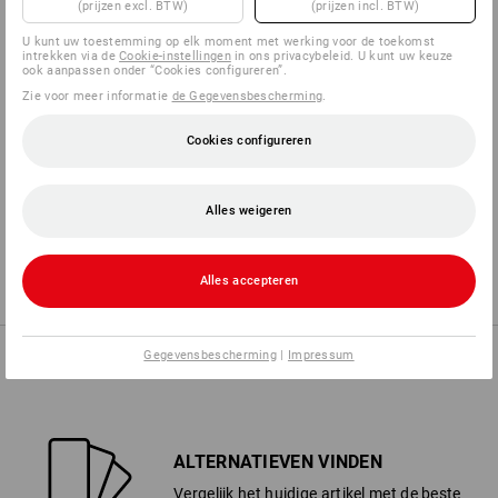
(prijzen excl. BTW)
(prijzen incl. BTW)
U kunt uw toestemming op elk moment met werking voor de toekomst
intrekken via de
Cookie-instellingen
in ons privacybeleid. U kunt uw keuze
3
1
VET/OLIE
HITTE
ook aanpassen onder “Cookies configureren”.
Zie voor meer informatie
de Gegevensbescherming
.
Cookies configureren
2
2
VOCHTWEREND
PRIKVAST
Alles weigeren
4
2
SCHEURBESTENDIG
NATGRIP
Alles accepteren
Gegevensbescherming
|
Impressum
KOOPADVIES
ALTERNATIEVEN VINDEN
Vergelijk het huidige artikel met de beste