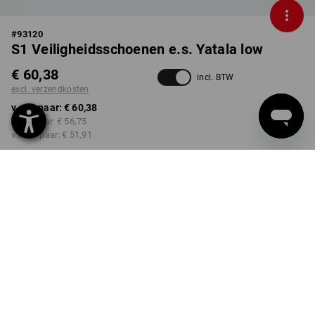
#
93120
S1 Veiligheidsschoenen e.s. Yatala low
€ 60,38
incl. BTW
excl. verzendkosten
v.a. 1 paar:
€ 60,38
v.a. 3 paar:
€ 56,75
v.a. 10 paar:
€ 51,91
Levertijd ca. 3-5 werkdagen
KLEUR
MAAT
36
kiezen
kiezen
zwart
Kwantumkorting
v.a. 1 paar
v.a. 3 paar
v.a. 10 paar