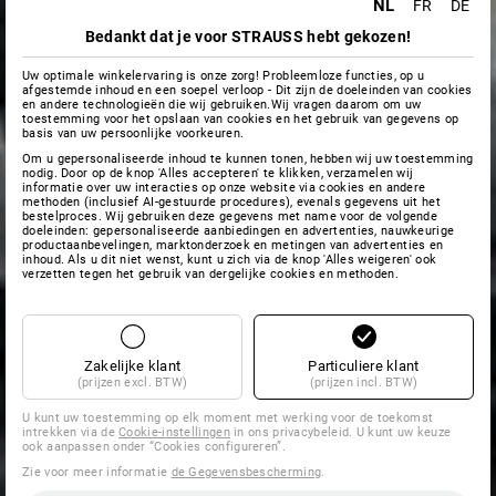
NL
FR
DE
Bedankt dat je voor STRAUSS hebt gekozen!
Uw optimale winkelervaring is onze zorg! Probleemloze functies, op u
afgestemde inhoud en een soepel verloop - Dit zijn de doeleinden van cookies
en andere technologieën die wij gebruiken.Wij vragen daarom om uw
toestemming voor het opslaan van cookies en het gebruik van gegevens op
basis van uw persoonlijke voorkeuren.
Om u gepersonaliseerde inhoud te kunnen tonen, hebben wij uw toestemming
nodig. Door op de knop 'Alles accepteren' te klikken, verzamelen wij
informatie over uw interacties op onze website via cookies en andere
methoden (inclusief AI-gestuurde procedures), evenals gegevens uit het
bestelproces. Wij gebruiken deze gegevens met name voor de volgende
doeleinden: gepersonaliseerde aanbiedingen en advertenties, nauwkeurige
productaanbevelingen, marktonderzoek en metingen van advertenties en
inhoud. Als u dit niet wenst, kunt u zich via de knop 'Alles weigeren' ook
verzetten tegen het gebruik van dergelijke cookies en methoden.
Zakelijke klant
Particuliere klant
(prijzen excl. BTW)
(prijzen incl. BTW)
U kunt uw toestemming op elk moment met werking voor de toekomst
intrekken via de
Cookie-instellingen
in ons privacybeleid. U kunt uw keuze
ook aanpassen onder “Cookies configureren”.
Zie voor meer informatie
de Gegevensbescherming
.