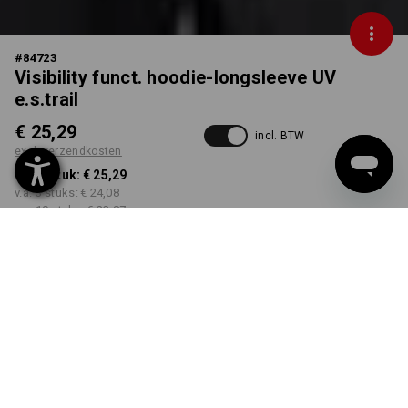
#
84723
Visibility funct. hoodie-longsleeve UV
e.s.trail
€ 25,29
incl. BTW
excl. verzendkosten
v.a. 1 stuk:
€ 25,29
v.a. 3 stuks:
€ 24,08
v.a. 10 stuks:
€ 22,87
Leverbaar vanaf ca. week
48
KLEUR
MAAT
S
kiezen
kiezen
signaaloranje / zwart