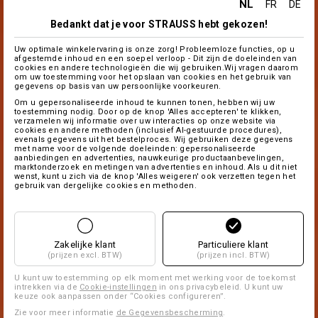
NL
FR
DE
Bedankt dat je voor STRAUSS hebt gekozen!
Uw optimale winkelervaring is onze zorg! Probleemloze functies, op u
afgestemde inhoud en een soepel verloop - Dit zijn de doeleinden van
cookies en andere technologieën die wij gebruiken.Wij vragen daarom
om uw toestemming voor het opslaan van cookies en het gebruik van
gegevens op basis van uw persoonlijke voorkeuren.
Om u gepersonaliseerde inhoud te kunnen tonen, hebben wij uw
toestemming nodig. Door op de knop 'Alles accepteren' te klikken,
verzamelen wij informatie over uw interacties op onze website via
cookies en andere methoden (inclusief AI-gestuurde procedures),
evenals gegevens uit het bestelproces. Wij gebruiken deze gegevens
met name voor de volgende doeleinden: gepersonaliseerde
aanbiedingen en advertenties, nauwkeurige productaanbevelingen,
marktonderzoek en metingen van advertenties en inhoud. Als u dit niet
wenst, kunt u zich via de knop 'Alles weigeren' ook verzetten tegen het
gebruik van dergelijke cookies en methoden.
Zakelijke klant
Particuliere klant
(prijzen excl. BTW)
(prijzen incl. BTW)
U kunt uw toestemming op elk moment met werking voor de toekomst
intrekken via de
Cookie-instellingen
in ons privacybeleid. U kunt uw
keuze ook aanpassen onder “Cookies configureren”.
Zie voor meer informatie
de Gegevensbescherming
.