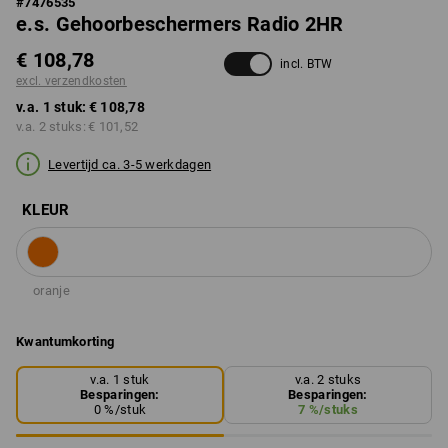
#
7476535
e.s. Gehoorbeschermers Radio 2HR
€ 108,78
incl. BTW
excl. verzendkosten
v.a. 1 stuk:
€ 108,78
v.a. 2 stuks:
€ 101,52
Levertijd ca. 3-5 werkdagen
KLEUR
oranje
Kwantumkorting
v.a. 1 stuk
v.a. 2 stuks
Besparingen:
Besparingen:
0
%/
stuk
7
%/
stuks