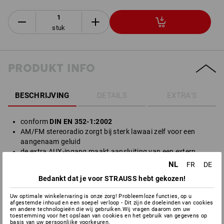
stuk
PRODUKT INFO
BESCHRIJVING
DETAILS
EXTRA'S
conform
DIN EN 352-1:2002
AM/FM stereoradio zorgt bij sterk lawaai zelf voor een
aangenaam geluid
de extra AUX-ingang maakt aansluiting van een extern
apparaat mogelijk
NL
FR
DE
de korte en buigzame antenne zorgt voor een bijzonder
Bedankt dat je voor STRAUSS hebt gekozen!
goede ontvangst
de zender wordt gekozen met een draaiknop
Uw optimale winkelervaring is onze zorg! Probleemloze functies, op u
levering inclusief
2 penlite-batterijen
afgestemde inhoud en een soepel verloop - Dit zijn de doeleinden van cookies
en andere technologieën die wij gebruiken.Wij vragen daarom om uw
SNR: 30 dB (H: 34 dB / M: 27 dB / L: 20 dB)
toestemming voor het opslaan van cookies en het gebruik van gegevens op
slanke kappen en een gering gewicht zorgen voor een
basis van uw persoonlijke voorkeuren.