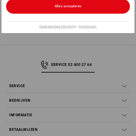
Vergelijk het huidige artikel met de beste
Alles accepteren
alternatieven
Gegevensbescherming
|
Impressum
SERVICE 02 400 27 64
SERVICE
BEDRIJVEN
INFORMATIE
BETAALWIJZEN