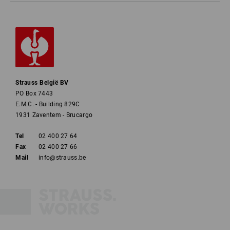
Strauss België BV
PO Box 7443
E.M.C. - Building 829C
1931 Zaventem - Brucargo
Tel
02 400 27 64
Fax
02 400 27 66
Mail
info@strauss.be