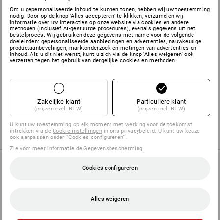
aangenaam draaggevoel, ook bij langdurig gebruik
Om u gepersonaliseerde inhoud te kunnen tonen, hebben wij uw toestemming
nodig. Door op de knop 'Alles accepteren' te klikken, verzamelen wij
speciale wattering op de hoofdbeugel garandeert een
informatie over uw interacties op onze website via cookies en andere
optimaal draaggevoel
methoden (inclusief AI-gestuurde procedures), evenals gegevens uit het
bestelproces. Wij gebruiken deze gegevens met name voor de volgende
eenvoudig aanpassen van de pasvorm
doeleinden: gepersonaliseerde aanbiedingen en advertenties, nauwkeurige
productaanbevelingen, marktonderzoek en metingen van advertenties en
inhoud. Als u dit niet wenst, kunt u zich via de knop 'Alles weigeren' ook
verzetten tegen het gebruik van dergelijke cookies en methoden.
Meer informatie is te vinden op "Gegevensblad".
Zakelijke klant
Particuliere klant
Gegevensblad
(prijzen excl. BTW)
(prijzen incl. BTW)
U kunt uw toestemming op elk moment met werking voor de toekomst
intrekken via de
Cookie-instellingen
in ons privacybeleid. U kunt uw keuze
ook aanpassen onder “Cookies configureren”.
Zie voor meer informatie
de Gegevensbescherming
.
KOOPADVIES
Cookies configureren
Alles weigeren
ALTERNATIEVEN VINDEN