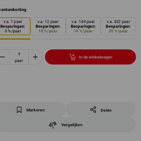
antumkorting
v.a. 1 paar
v.a. 12 paar
v.a. 144 paar
v.a. 432 paar
Besparingen:
Besparingen:
Besparingen:
Besparingen:
0
%/
paar
10
%/
paar
14
%/
paar
20
%/
paar
In de winkelwagen
paar
Markeren
Delen
Vergelijken