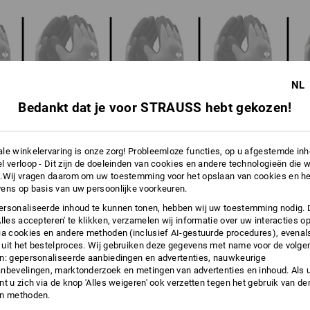
NL
Bedankt dat je voor STRAUSS hebt gekozen!
le winkelervaring is onze zorg! Probleemloze functies, op u afgestemde in
l verloop - Dit zijn de doeleinden van cookies en andere technologieën die w
.Wij vragen daarom om uw toestemming voor het opslaan van cookies en he
ens op basis van uw persoonlijke voorkeuren.
rsonaliseerde inhoud te kunnen tonen, hebben wij uw toestemming nodig. 
TIPS
Alles accepteren' te klikken, verzamelen wij informatie over uw interacties o
ia cookies en andere methoden (inclusief AI-gestuurde procedures), evenal
uit het bestelproces. Wij gebruiken deze gegevens met name voor de volge
n: gepersonaliseerde aanbiedingen en advertenties, nauwkeurige
nbevelingen, marktonderzoek en metingen van advertenties en inhoud. Als u 
ringen in de praktijk. De geldende EN-normen zijn daarbij niet in acht gen
t u zich via de knop 'Alles weigeren' ook verzetten tegen het gebruik van der
ndere handschoenen van de betreffende materiaalgroep. Hoe hoger de beoorde
en methoden.