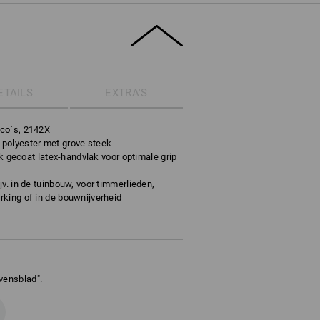
ETAILS
EXTRA'S
ico`s, 2142X
polyester met grove steek
dik gecoat latex-handvlak voor optimale grip
v. in de tuinbouw, voor timmerlieden,
king of in de bouwnijverheid
vensblad".