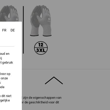
FR
DE
houd en
ij
t gebruik
Door op
p onze
s
nde
dit niet
omen. Beoordeeld zijn de eigenschappen van
gelijke
ling, hoe beter de geschiktheid voor dit