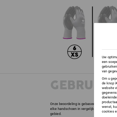
Uw optima
een soepe
gebruiken
van gegev
Om u gepe
GEBRUIKS
de knop '
website v
gegevens 
doeleinde
productaa
Onze beoordeling is gebaseerd op onze erva
wenst, kun
elke handschoen in vergelijking met alle a
cookies 
gebied.