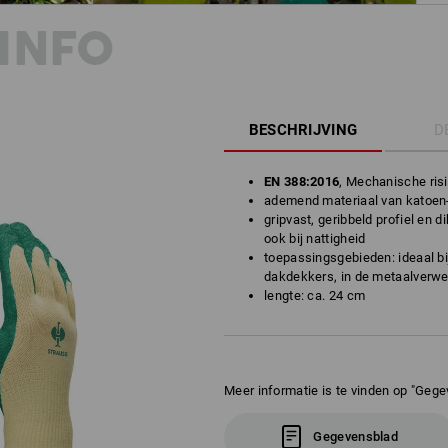
INFO
BESCHRIJVING
D
EN 388:2016
, Mechanische ris
ademend materiaal van katoen-
gripvast, geribbeld profiel en 
ook bij nattigheid
toepassingsgebieden: ideaal bij
dakdekkers, in de metaalverwer
lengte: ca. 24 cm
Meer informatie is te vinden op "Gege
Gegevensblad