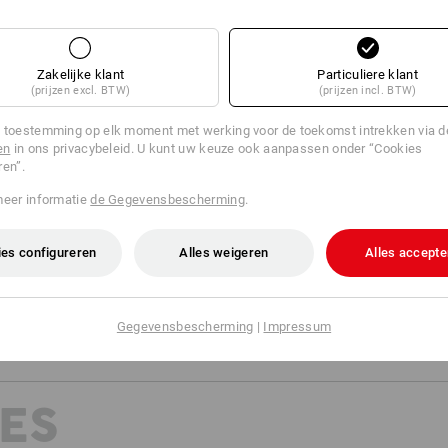
ch bindende uitspraak over de daadwerkelijke geschiktheid. Neem daarvoor 
schoenen hier in de tekst van het detailaanzicht.
Zakelijke klant
Particuliere klant
(prijzen excl. BTW)
(prijzen incl. BTW)
3
0
ADEMEND EFFECT
CHEMISCHE
 toestemming op elk moment met werking voor de toekomst intrekken via 
BESCHERMING
en
in ons privacybeleid. U kunt uw keuze ook aanpassen onder “Cookies
ren”.
meer informatie
de Gegevensbescherming
.
2
2
FIJNGEVOELIG
VET/OLIE
es configureren
Alles weigeren
Alles accepte
2
7
PRIKVAST
SCHEURBESTENDIG
Gegevensbescherming
|
Impressum
ES