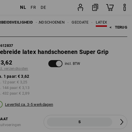
NL
FR
DE
paar
RBEIDSVEILIGHEID
HANDSCHOENEN
GECOATE
LATEX
<   
TERUG
7612837
ebreide latex handschoenen Super Grip
 3,62
incl. BTW
cl. verzendkosten
a. 1 paar:
€ 3,62
a. 12 paar:
€ 3,25
a. 144 paar:
€ 3,13
a. 432 paar:
€ 2,89
Levertijd ca. 3-5 werkdagen
AAT
S
 uitvoeringen