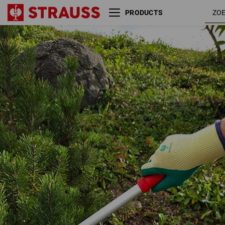
PRODUCTS
Gebreide latex handschoenen
Super Grip