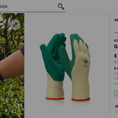
incl. BTW
€ 3,62
S
excl. verzendkosten
A
#
G
€
ex
v.
v.
v.
v.
M
6