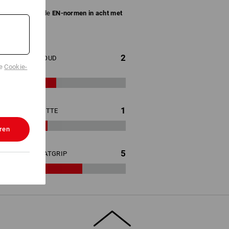
de desbetreffende
EN-normen in acht met
2
KOUD
de
Cookie-
1
HITTE
ren
5
NATGRIP