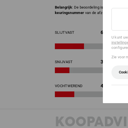
Belangrijk
: De beoordeling is geen juridis
keuringsnummer
van de afzonderlijke hand
6
SLIJTVAST
U kunt uw
instelling
configure
Zie voor 
3
SNIJVAST
Cooki
4
VOCHTWEREND
KOOPADVI