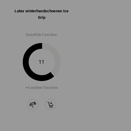
Latex winter­handschoenen Ice
Grip
Dezelfde functies:
11
+4 andere functies