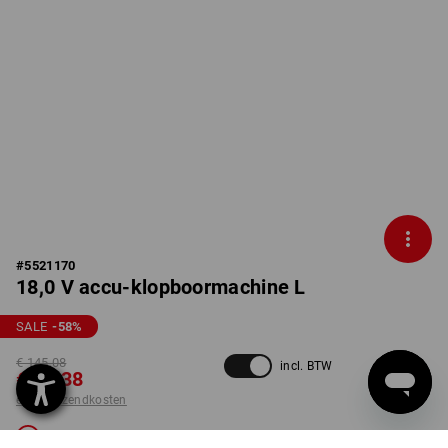
#
5521170
18,0 V accu-klopboormachine L
SALE
-58
%
€ 145,08
incl. BTW
€ 60,38
excl. verzendkosten
Niet leverbaar