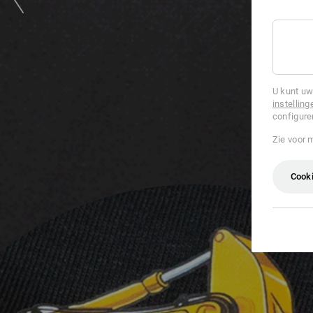
U kunt uw
instelling
configure
Zie voor 
Cooki
f-