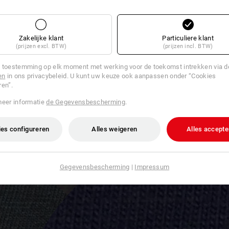
Zakelijke klant
Particuliere klant
(prijzen excl. BTW)
(prijzen incl. BTW)
 toestemming op elk moment met werking voor de toekomst intrekken via 
en
in ons privacybeleid. U kunt uw keuze ook aanpassen onder “Cookies
ren”.
meer informatie
de Gegevensbescherming
.
es configureren
Alles weigeren
Alles accepte
Gegevensbescherming
|
Impressum
r