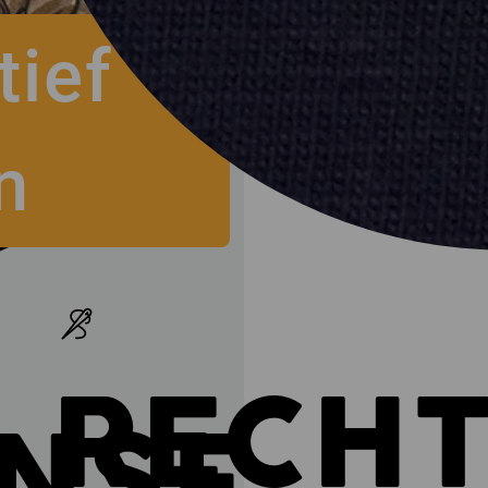
ief-
RECH
NSFER