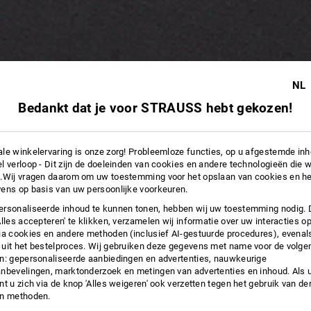
NL
Bedankt dat je voor STRAUSS hebt gekozen!
le winkelervaring is onze zorg! Probleemloze functies, op u afgestemde in
l verloop - Dit zijn de doeleinden van cookies en andere technologieën die w
.Wij vragen daarom om uw toestemming voor het opslaan van cookies en he
ens op basis van uw persoonlijke voorkeuren.
rsonaliseerde inhoud te kunnen tonen, hebben wij uw toestemming nodig. 
Alles accepteren' te klikken, verzamelen wij informatie over uw interacties o
ia cookies en andere methoden (inclusief AI-gestuurde procedures), evenal
uit het bestelproces. Wij gebruiken deze gegevens met name voor de volge
n: gepersonaliseerde aanbiedingen en advertenties, nauwkeurige
nbevelingen, marktonderzoek en metingen van advertenties en inhoud. Als u 
t u zich via de knop 'Alles weigeren' ook verzetten tegen het gebruik van der
en methoden.