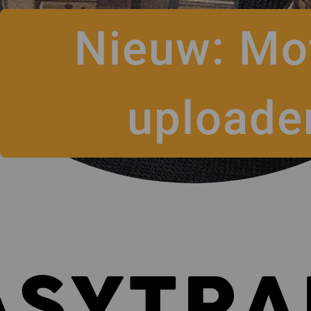
Nieuw: Mot
upload
ASYTRA