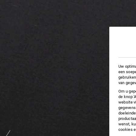
Uw optima
een soepe
gebruiken
van gegev
Om u gepe
de knop '
website v
gegevens 
doeleinde
productaa
wenst, kun
cookies 