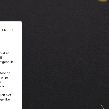
FR
DE
houd en
ij
t gebruik
Door op
p onze
s
nde
dit niet
gelijke