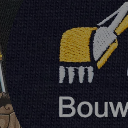
k
mpliceerd
a
m