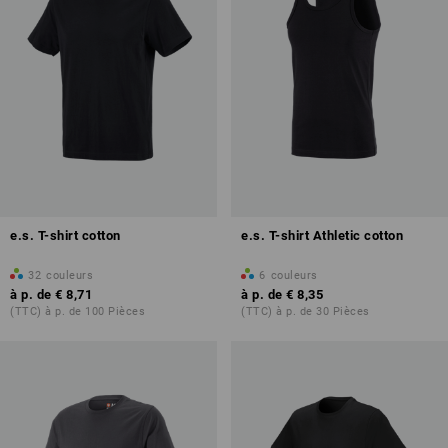
e.s. T-shirt cotton
e.s. T-shirt Athletic cotton
32
couleurs
6
couleurs
à p. de
€ 8,71
à p. de
€ 8,35
(TTC) à p. de 100 Pièces
(TTC) à p. de 30 Pièces