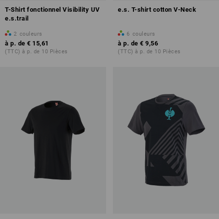
T-Shirt fonctionnel Visibility UV
e.s. T-shirt cotton V-Neck
e.s.trail
2
couleurs
6
couleurs
à p. de
€ 15,61
à p. de
€ 9,56
(TTC) à p. de 10 Pièces
(TTC) à p. de 10 Pièces