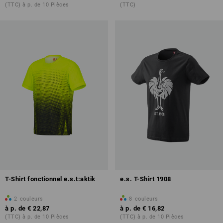
(TTC) à p. de 10 Pièces
(TTC)
T-Shirt fonctionnel e.s.t:aktik
e.s. T-Shirt 1908
2
couleurs
8
couleurs
à p. de
€ 22,87
à p. de
€ 16,82
(TTC) à p. de 10 Pièces
(TTC) à p. de 10 Pièces