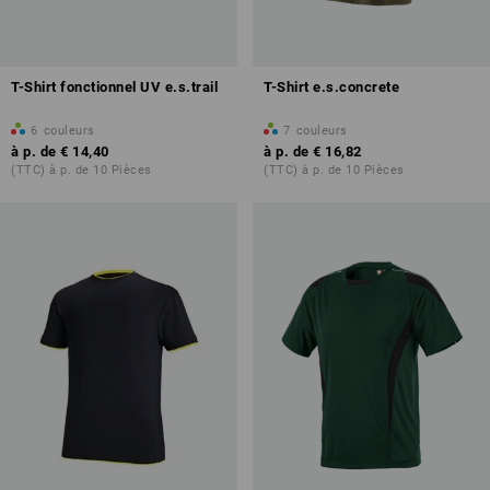
T-Shirt fonctionnel UV e.s.trail
T-Shirt e.s.concrete
6
couleurs
7
couleurs
à p. de
€ 14,40
à p. de
€ 16,82
(TTC) à p. de 10 Pièces
(TTC) à p. de 10 Pièces