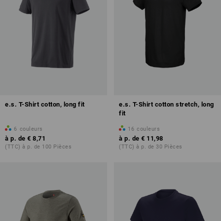
e.s. T-Shirt cotton, long fit
e.s. T-Shirt cotton stretch, long
fit
6
couleurs
16
couleurs
à p. de
€ 8,71
à p. de
€ 11,98
(TTC) à p. de 100 Pièces
(TTC) à p. de 30 Pièces