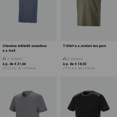
Chemise Athletik seamless
T-Shirt e.s.motion ten pure
e.s.trail
5
couleurs
6
couleurs
à p. de
€ 21,66
à p. de
€ 18,03
(TTC) à p. de 10 Pièces
(TTC) à p. de 3 Pièces