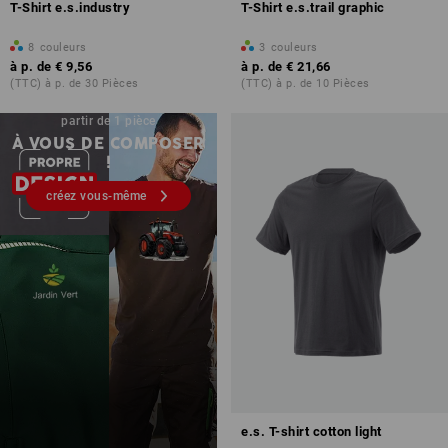
T-Shirt e.s.industry
T-Shirt e.s.trail graphic
8
couleurs
3
couleurs
à p. de
€ 9,56
à p. de
€ 21,66
(TTC) à p. de 30 Pièces
(TTC) à p. de 10 Pièces
Impression & broderie – à
partir de 1 pièce
À VOUS DE COMPOSER
!
créez vous-même
e.s. T-shirt cotton light