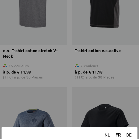
e.s. T-shirt cotton stretch V-
T-shirt cotton e.s.active
Neck
15
couleurs
7
couleurs
à p. de
€ 11,98
à p. de
€ 11,98
(TTC) à p. de 30 Pièces
(TTC) à p. de 30 Pièces
FR
NL
DE