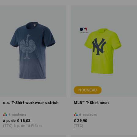
NOUVEAU
e.s. T-Shirt workwear ostrich
MLB™ T-Shirt neon
6
couleurs
6
couleurs
à p. de
€ 18,03
€ 29,90
(TTC) à p. de 10 Pièces
(TTC)