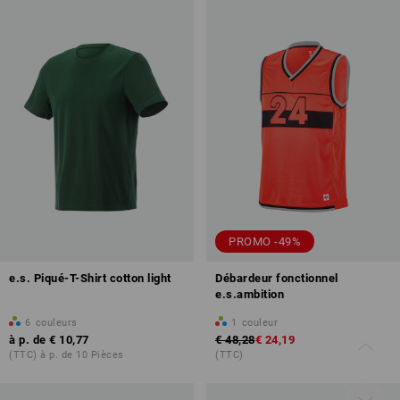
PROMO -49%
e.s. Piqué-T-Shirt cotton light
Débardeur fonctionnel
e.s.ambition
6
couleurs
1
couleur
à p. de
€ 10,77
€ 48,28
€ 24,19
(TTC) à p. de 10 Pièces
(TTC)