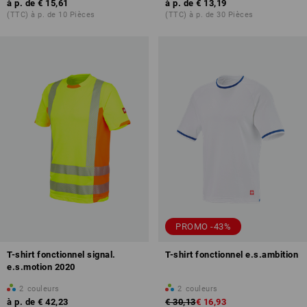
à p. de
€ 15,61
à p. de
€ 13,19
(TTC) à p. de 10 Pièces
(TTC) à p. de 30 Pièces
PROMO -43%
T-shirt fonctionnel signal.
T-shirt fonctionnel e.s.ambition
e.s.motion 2020
2
couleurs
2
couleurs
à p. de
€ 42,23
€ 30,13
€ 16,93