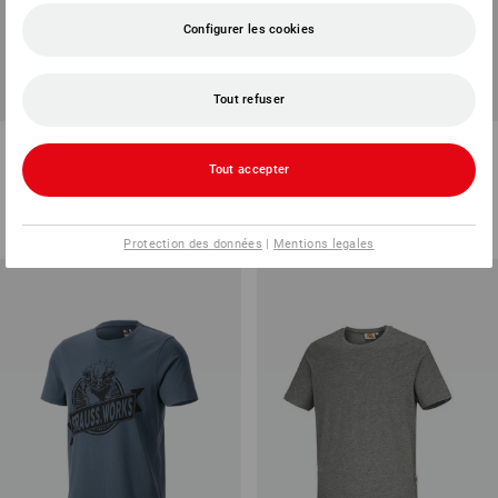
Configurer les cookies
Tout refuser
e.s. T-shirt fonctionnel signal.
T-Shirt e.s.e:pic
Tout accepter
2
couleurs
8
couleurs
à p. de
€ 41,02
à p. de
€ 16,82
(TTC) à p. de 10 Pièces
(TTC) à p. de 10 Pièces
Protection des données
|
Mentions legales