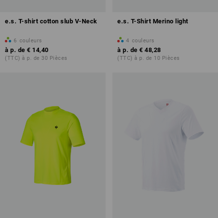
e.s. T-shirt cotton slub V-Neck
e.s. T-Shirt Merino light
6
couleurs
4
couleurs
à p. de
€ 14,40
à p. de
€ 48,28
(TTC) à p. de 30 Pièces
(TTC) à p. de 10 Pièces