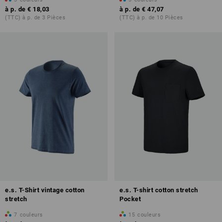
à p. de
€ 18,03
à p. de
€ 47,07
(TTC) à p. de 3 Pièces
(TTC) à p. de 10 Pièces
e.s. T-Shirt vintage cotton
e.s. T-shirt cotton stretch
stretch
Pocket
7
couleurs
15
couleurs