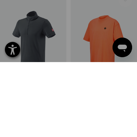
e.s. ZIP-T-Shirt fonctionnel UV
e.s. T-Shirt neon
2
couleurs
2
couleurs
à p. de
€ 34,97
à p. de
€ 16,82
(TTC) à p. de 10 Pièces
(TTC) à p. de 10 Pièces