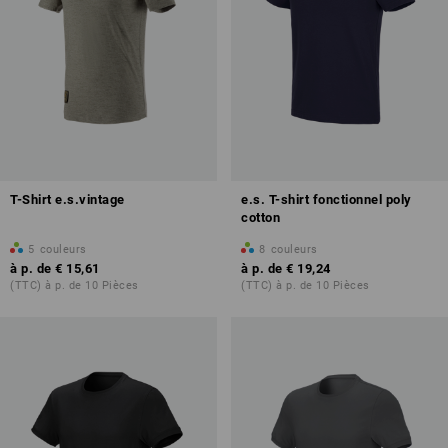
T-Shirt e.s.vintage
e.s. T-shirt fonctionnel poly
cotton
5
couleurs
8
couleurs
à p. de
€ 15,61
à p. de
€ 19,24
(TTC) à p. de 10 Pièces
(TTC) à p. de 10 Pièces