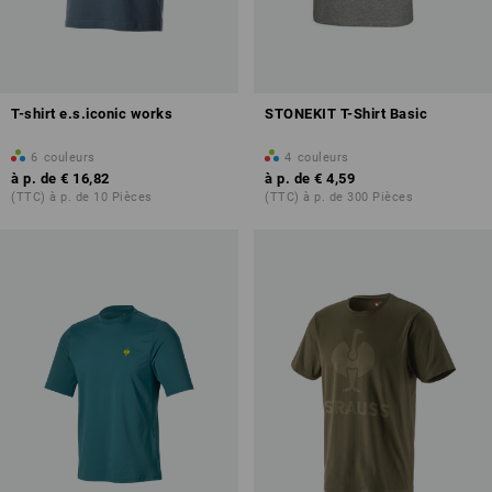
T-shirt e.s.iconic works
STONEKIT T-Shirt Basic
6
couleurs
4
couleurs
à p. de
€ 16,82
à p. de
€ 4,59
(TTC) à p. de 10 Pièces
(TTC) à p. de 300 Pièces