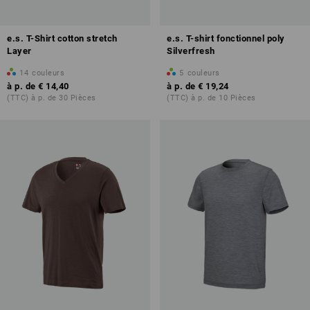
e.s. T-Shirt cotton stretch
e.s. T-shirt fonctionnel poly
Layer
Silverfresh
14
couleurs
5
couleurs
à p. de
€ 14,40
à p. de
€ 19,24
(TTC) à p. de 30 Pièces
(TTC) à p. de 10 Pièces