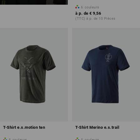
6
couleurs
à p. de
€ 9,56
(TTC) à p. de 10 Pièces
T-Shirt e.s.motion ten
T-Shirt Merino e.s.trail
5
couleurs
5
couleurs