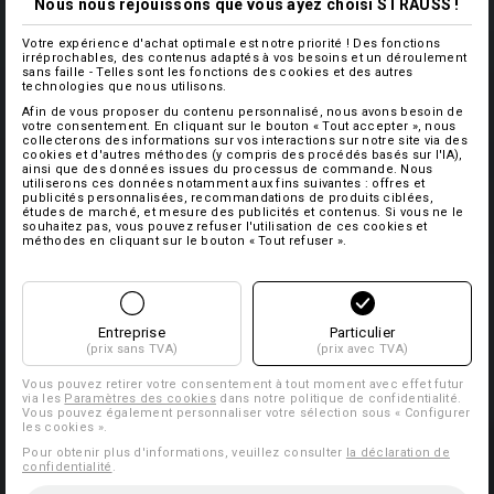
Nous nous réjouissons que vous ayez choisi STRAUSS !
Votre expérience d'achat optimale est notre priorité ! Des fonctions
irréprochables, des contenus adaptés à vos besoins et un déroulement
sans faille - Telles sont les fonctions des cookies et des autres
technologies que nous utilisons.
Afin de vous proposer du contenu personnalisé, nous avons besoin de
votre consentement. En cliquant sur le bouton « Tout accepter », nous
collecterons des informations sur vos interactions sur notre site via des
cookies et d'autres méthodes (y compris des procédés basés sur l'IA),
ainsi que des données issues du processus de commande. Nous
utiliserons ces données notamment aux fins suivantes : offres et
publicités personnalisées, recommandations de produits ciblées,
études de marché, et mesure des publicités et contenus. Si vous ne le
souhaitez pas, vous pouvez refuser l'utilisation de ces cookies et
méthodes en cliquant sur le bouton « Tout refuser ».
Entreprise
Particulier
(prix sans TVA)
(prix avec TVA)
Vous pouvez retirer votre consentement à tout moment avec effet futur
via les
Paramètres des cookies
dans notre politique de confidentialité.
Vous pouvez également personnaliser votre sélection sous « Configurer
les cookies ».
Pour obtenir plus d'informations, veuillez consulter
la déclaration de
confidentialité
.