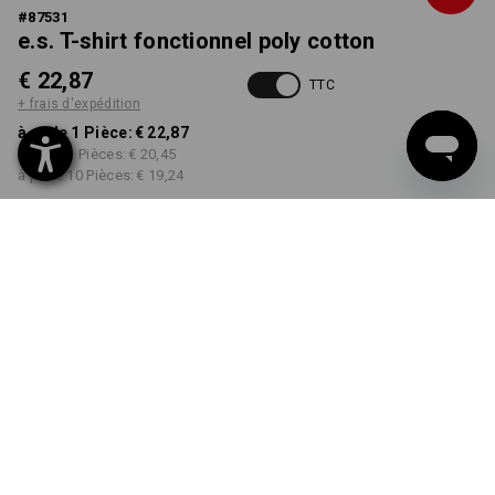
#
87531
e.s. T-shirt fonctionnel poly cotton
€ 22,87
TTC
+ frais d'expédition
à p. de 1 Pièce:
€ 22,87
à p. de 3 Pièces:
€ 20,45
à p. de 10 Pièces:
€ 19,24
Délai de livraison est d'env.
3 à 5 jours ouvrables
COULEUR
TAILLE
S
choisir
choisir
noir
Remise sur quantité
à p. de 1 Pièce
à p. de 3 Pièces
à p. de 10 Pièces
Économies:
Économies:
Économies: