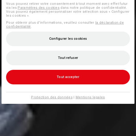
Vous pouvez retirer votre consentement à tout moment avec effet futur
via les
Paramètres des cookies
dans notre politique de confidentialité.
Vous pouvez également personnaliser votre sélection sous « Configurer
les cookies ».
Pour obtenir plus d'informations, veuillez consulter
la déclaration de
confidentialité
.
Configurer les cookies
Tout refuser
Tout accepter
Protection des données
|
Mentions legales