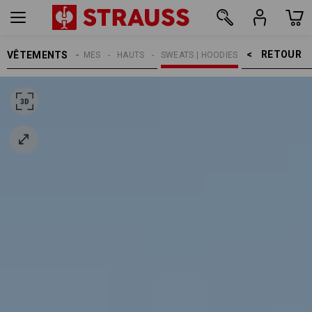
RETOUR    >
VÊTEMENTS
FEMMES
HAUTS
SWEATS | HOODIES