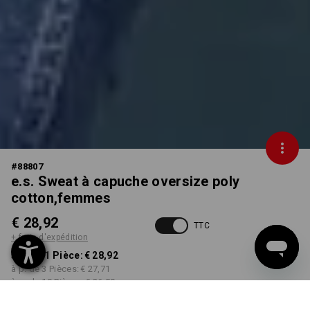
#
88807
e.s. Sweat à capuche oversize poly
cotton,femmes
€ 28,92
TTC
+ frais d'expédition
à p. de 1 Pièce:
€ 28,92
à p. de 3 Pièces:
€ 27,71
à p. de 10 Pièces:
€ 26,50
Délai de livraison est d'env.