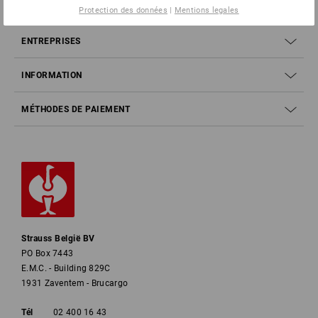
SERVICE
Protection des données
|
Mentions legales
ENTREPRISES
INFORMATION
MÉTHODES DE PAIEMENT
Strauss België BV
PO Box 7443
E.M.C. - Building 829C
1931 Zaventem - Brucargo
Tél
02 400 16 43