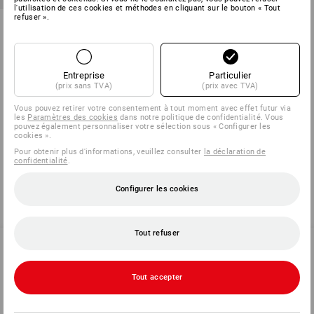
l'utilisation de ces cookies et méthodes en cliquant sur le bouton « Tout
refuser ».
Pantalon thermoprotecteur
Rotterdam
1
couleur
à p. de
€ 31,34
Entreprise
Particulier
(TTC) à p. de 10 Pièces
(prix sans TVA)
(prix avec TVA)
Vous pouvez retirer votre consentement à tout moment avec effet futur via
les
Paramètres des cookies
dans notre politique de confidentialité. Vous
pouvez également personnaliser votre sélection sous « Configurer les
cookies ».
Vous avez déjà consulté 5 articles sur un total de 5 articles.
Pour obtenir plus d'informations, veuillez consulter
la déclaration de
confidentialité
.
Configurer les cookies
Tout refuser
SERVICE 02 400 16 43
Tout accepter