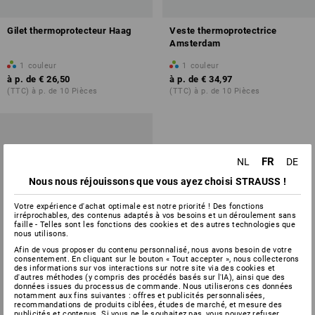
Gilet thermoprotecteur Haag
Veste thermoprotectrice
Amsterdam
1
couleur
1
couleur
à p. de
€ 26,50
à p. de
€ 34,97
(TTC) à p. de 10 Pièces
(TTC) à p. de 10 Pièces
FR
NL
DE
Nous nous réjouissons que vous ayez choisi STRAUSS !
Votre expérience d'achat optimale est notre priorité ! Des fonctions
irréprochables, des contenus adaptés à vos besoins et un déroulement sans
faille - Telles sont les fonctions des cookies et des autres technologies que
nous utilisons.
Afin de vous proposer du contenu personnalisé, nous avons besoin de votre
consentement. En cliquant sur le bouton « Tout accepter », nous collecterons
des informations sur vos interactions sur notre site via des cookies et
d'autres méthodes (y compris des procédés basés sur l'IA), ainsi que des
données issues du processus de commande. Nous utiliserons ces données
notamment aux fins suivantes : offres et publicités personnalisées,
recommandations de produits ciblées, études de marché, et mesure des
publicités et contenus. Si vous ne le souhaitez pas, vous pouvez refuser