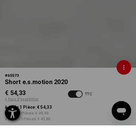
#
65573
Short e.s.motion 2020
€ 54,33
TTC
+ frais d'expédition
à p. de 1 Pièce:
€ 54,33
à p. de 5 Pièces:
€ 49,49
à p. de 20 Pièces:
€ 45,86
Délai de livraison est d'env.
3 à 5 jours ouvrables