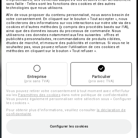
sans faille - Telles sont les fonctions des cookies et des autres
technologies que nous utilisons.
Afin de vous proposer du contenu personnalisé, nous avons besoin de
votre consentement. En cliquant sur le bouton « Tout accepter », nous
collecterons des informations sur vos interactions sur notre site via des
cookies et d'autres méthodes (y compris des procédés basés sur l'IA),
ainsi que des données issues du processus de commande. Nous
utiliserons ces données notamment aux fins suivantes : offres et
publicités personnalisées, recommandations de produits ciblées,
études de marché, et mesure des publicités et contenus. Si vous ne le
souhaitez pas, vous pouvez refuser l'utilisation de ces cookies et
méthodes en cliquant sur le bouton « Tout refuser ».
Entreprise
Particulier
(prix sans TVA)
(prix avec TVA)
Vous pouvez retirer votre consentement à tout moment avec effet futur
via les
Paramètres des cookies
dans notre politique de confidentialité.
Vous pouvez également personnaliser votre sélection sous « Configurer
les cookies ».
Pour obtenir plus d'informations, veuillez consulter
la déclaration de
confidentialité
.
Configurer les cookies