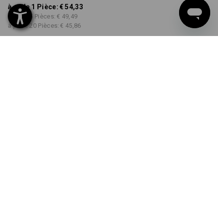
à p. de 1 Pièce:
€ 54,33
à p. de 5 Pièces:
€ 49,49
à p. de 20 Pièces:
€ 45,86
Délai de livraison est d'env.
3 à 5 jours ouvrables
COULEUR
TAILLE
38
choisir
choisir
noir / jaune fluo / orange fluo
Remise sur quantité
à p. de 1 Pièce
à p. de 5 Pièces
à p. de 20 Pièces
Économies:
Économies:
Économies:
0
%/
Pièce
9
%/
Pièces
16
%/
Pièces
Pièce