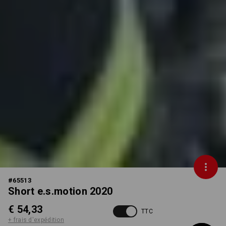
#
65513
Short e.s.motion 2020
€ 54,33
TTC
+ frais d'expédition