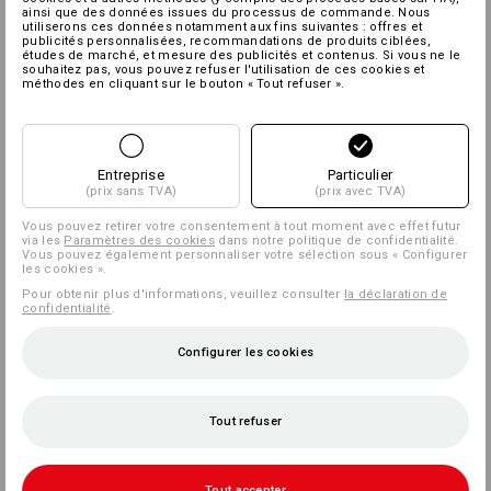
ainsi que des données issues du processus de commande. Nous
utiliserons ces données notamment aux fins suivantes : offres et
publicités personnalisées, recommandations de produits ciblées,
études de marché, et mesure des publicités et contenus. Si vous ne le
souhaitez pas, vous pouvez refuser l'utilisation de ces cookies et
méthodes en cliquant sur le bouton « Tout refuser ».
Entreprise
Particulier
(prix sans TVA)
(prix avec TVA)
Vous pouvez retirer votre consentement à tout moment avec effet futur
via les
Paramètres des cookies
dans notre politique de confidentialité.
Vous pouvez également personnaliser votre sélection sous « Configurer
les cookies ».
Pour obtenir plus d'informations, veuillez consulter
la déclaration de
confidentialité
.
Configurer les cookies
Tout refuser
Tout accepter