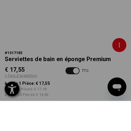
#
1517183
Serviettes de bain en éponge Premium
€ 17,55
TTC
+ frais d'expédition
à p. de 1 Pièce:
€ 17,55
à p. de 5 Pièces:
€ 17,18
à p. de 20 Pièces:
€ 16,82
Délai de livraison est d'env.
3 à 5 jours ouvrables
COULEUR