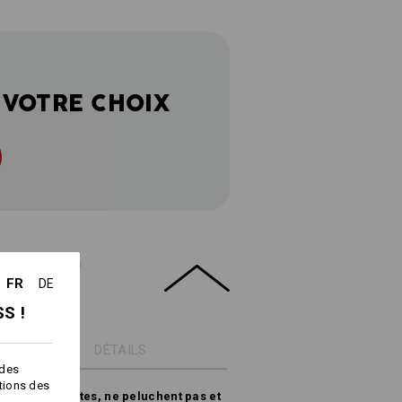
 VOTRE CHOIX
DUIT
FR
DE
S !
DÉTAILS
 des
ctions des
uces, résistantes, ne peluchent pas et