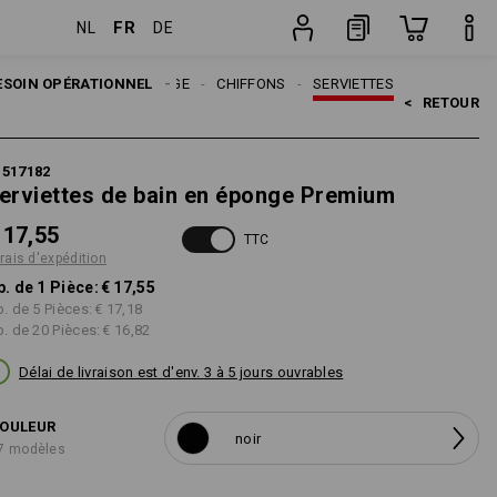
FR
NL
DE
Pièce
ESOIN OPÉRATIONNEL
NETTOYAGE
CHIFFONS
SERVIETTES
<   
RETOUR
1517182
erviettes de bain en éponge Premium
 17,55
TTC
frais d'expédition
p. de 1 Pièce:
€ 17,55
p. de 5 Pièces:
€ 17,18
p. de 20 Pièces:
€ 16,82
Délai de livraison est d'env. 3 à 5 jours ouvrables
OULEUR
noir
7 modèles