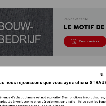
Rapide et facile
LE MOTIF DE
Personnalisez
IONS SUR LE PRO
NL
us nous réjouissons que vous ayez choisi STRAUS
DESCRIPTION
érience d'achat optimale est notre priorité ! Des fonctions irréprochables,
adaptés à vos besoins et un déroulement sans faille - Telles sont les fon
Particulièrement molletonnées
et do
t des autres technologies que nous utilisons.