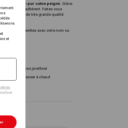
s éponge sont en
pur coton peigné.
Grâce
ntement.
t absorbant et adhérent. Faites vous
 vos
 avec un produit de très grande qualité.
océdés
iliserons
rodons ces serviettes avec votre nom ou
et
ies et
 g/m²)
Ne pas javelliser
Repasser à chaud
mètres
naliser
er