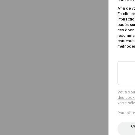
Afin de v
En cliqua
interacti
basés sur
ces donné
recommand
contenus.
méthodes 
Vous pouv
des cook
votre sél
Pour obte
Co