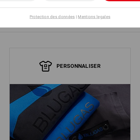
Concevoir soi-
même
Protection des données
|
Mentions legales
PERSONNALISER