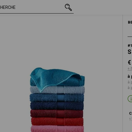
TTC
€ 17,55
noir
+ frais d'expédition
B
#
S
€
+ 
à 
à 
à 
C
1