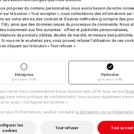
ne rétrécissent pas
, ces serviette
ous proposer du contenu personnalisé, nous avons besoin de votre conse
à sa densité, le tissu est extrêmemen
nt sur le bouton « Tout accepter », nous collecterons des informations sur
plaisir ou faites plaisir à vos clients
ons sur notre site via des cookies et d'autres méthodes (y compris des pr
Dimensions : 140 x 70 cm.
 l'IA), ainsi que des données issues du processus de commande. Nous ut
es notamment aux fins suivantes : offres et publicités personnalisées,
Pour une touche personnelle, nous b
ations de produits ciblées, études de marché, et mesure des publicités 
le logo de votre entreprise.
 Si vous ne le souhaitez pas, vous pouvez refuser l'utilisation de ces cook
en cliquant sur le bouton « Tout refuser ».
Matière :
Tissu extérieur
100
%
Coton
(ca. 540
Conseils d'entretien :
Lavage en machine à 60 °C
Entreprise
Particulier
(prix sans TVA)
(prix avec TVA)
Séchage en machine
Ne pas nettoyer à sec
ez retirer votre consentement à tout moment avec effet futur via les
Para
ies
dans notre politique de confidentialité. Vous pouvez également person
ection sous « Configurer les cookies ».
nir plus d'informations, veuillez consulter
la déclaration de confidentialité
.
nfigurer les
Personnalisation :
Tout refuser
Tout accept
cookies