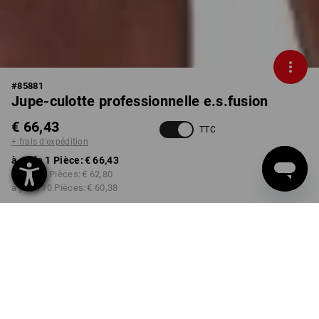
#
85881
Jupe-culotte professionnelle e.s.fusion
€ 66,43
TTC
+ frais d'expédition
à p. de 1 Pièce:
€ 66,43
à p. de 3 Pièces:
€ 62,80
à p. de 10 Pièces:
€ 60,38
Délai de livraison est d'env.
3 à 5 jours ouvrables
COULEUR
TAILLE
34
choisir
choisir
noir / blanc / rouge