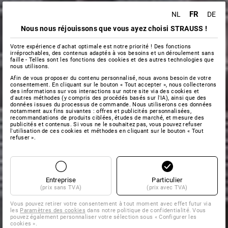
FR
NL
DE
Nous nous réjouissons que vous ayez choisi STRAUSS !
Votre expérience d'achat optimale est notre priorité ! Des fonctions
irréprochables, des contenus adaptés à vos besoins et un déroulement sans
faille - Telles sont les fonctions des cookies et des autres technologies que
nous utilisons.
Afin de vous proposer du contenu personnalisé, nous avons besoin de votre
consentement. En cliquant sur le bouton « Tout accepter », nous collecterons
des informations sur vos interactions sur notre site via des cookies et
d'autres méthodes (y compris des procédés basés sur l'IA), ainsi que des
données issues du processus de commande. Nous utiliserons ces données
notamment aux fins suivantes : offres et publicités personnalisées,
recommandations de produits ciblées, études de marché, et mesure des
publicités et contenus. Si vous ne le souhaitez pas, vous pouvez refuser
l'utilisation de ces cookies et méthodes en cliquant sur le bouton « Tout
refuser ».
Entreprise
Particulier
(prix sans TVA)
(prix avec TVA)
Vous pouvez retirer votre consentement à tout moment avec effet futur via
les
Paramètres des cookies
dans notre politique de confidentialité. Vous
pouvez également personnaliser votre sélection sous « Configurer les
cookies ».