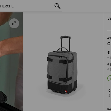
TTC
€ 129,35
gris basalte / noir
+ frais d'expédition
HOMMES
ACCES
V
#
C
€
+ 
à 
à 
C
2
Re