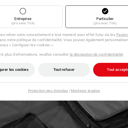
non seulement rangé en t
transporté séparément d
Entreprise
Particulier
(prix sans TVA)
(prix avec TVA)
ez retirer votre consentement à tout moment avec effet futur via les
Paramè
ans notre politique de confidentialité. Vous pouvez également personnaliser
 sous « Configurer les cookies ».
ir plus d'informations, veuillez consulter
la déclaration de confidentialité
.
gurer les cookies
Tout refuser
Tout accept
Protection des données
|
Mentions legales