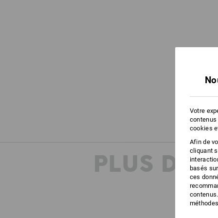
No
Votre expé
contenus 
cookies e
Afin de v
cliquant 
PLUS D'I
interacti
basés sur
ces donné
recommand
contenus.
méthodes 