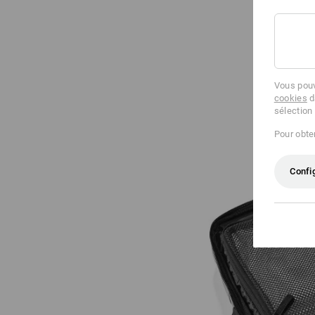
Vous pouv
cookies
d
sélection
Pour obten
Confi