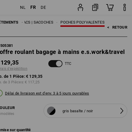
FR
NL
DE
Pièce
SOIRES
ÊTEMENTS
SACS | SACOCHES
POCHES POLYVALENTES
<   
RETOUR
5505381
offre roulant bagage à mains e.s.work&travel
 129,35
TTC
frais d'expédition
p. de 1 Pièce:
€ 129,35
p. de 3 Pièces:
€ 117,25
Délai de livraison est d'env. 3 à 5 jours ouvrables
OULEUR
gris basalte / noir
 modèles
mise sur quantité