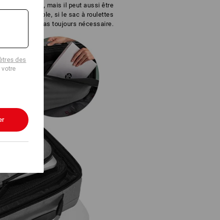
oute sécurité, mais il peut aussi être
e façon flexible, si le sac à roulettes
entier n’est pas toujours nécessaire.
tres des
 votre
er