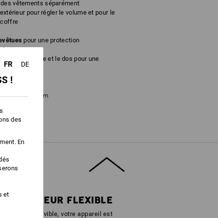
u des vêtements séparément
extérieur pour régler le volume et pour le
coffre
revêtues
pour une protection
té
e fond du coffre et le dos pour une
FR
DE
re l'usure
S !
50 x 550 x 230 mm
es
ions des
a. 220 g/m²)
ement. En
édés
iserons
Ne pas javelliser
Ne pas repasser
s et
'ORDINATEUR FLEXIBLE
rdinateur amovible, votre appareil est