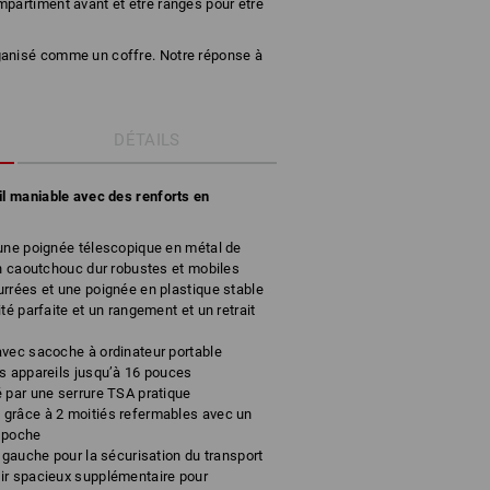
partiment avant et être rangés pour être
ganisé comme un coffre. Notre réponse à
DÉTAILS
il maniable avec des renforts en
 une poignée télescopique en métal de
en caoutchouc dur robustes et mobiles
rrées et une poignée en plastique stable
té parfaite et un rangement et un retrait
avec sacoche à ordinateur portable
s appareils jusqu’à 16 pouces
 par une serrure TSA pratique
grâce à 2 moitiés refermables avec un
a poche
 gauche pour la sécurisation du transport
ir spacieux supplémentaire pour