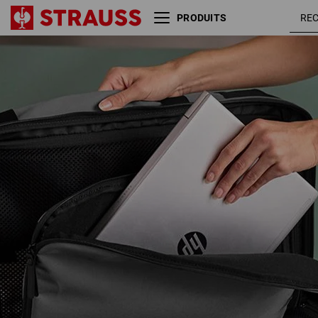
PRODUITS
Coffre roulant bagage à mains
e.s.work&travel