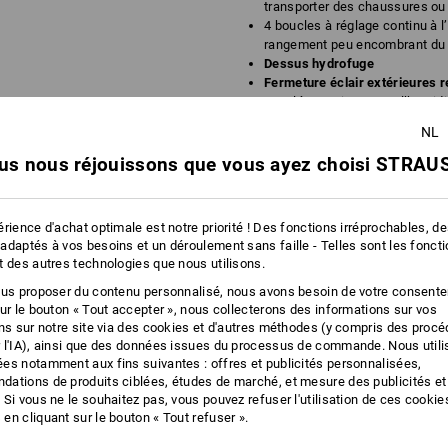
transporter des chaussures o
4 boucles à réglage continu à l’
rangement peu encombrant du 
Dessus hydrofuge
Fermeture éclair extérieures 
supplémentaire contre l’humidi
Protections en plastique dans l
NL
protection supplémentaire cont
Volume : 35 litres
us nous réjouissons que vous ayez choisi STRAUS
poids : 3.1 kg environ
Dimensions (l x H x p) : env. 3
rience d'achat optimale est notre priorité ! Des fonctions irréprochables, d
Matière :
adaptés à vos besoins et un déroulement sans faille - Telles sont les fonct
plus
1. Tissu extérieur
100
%
Polyester
(c
t des autres technologies que nous utilisons.
2. Tissu extérieur
100
%
Polyamide
ous proposer du contenu personnalisé, nous avons besoin de votre consent
Doublure
100
%
Polyamide
sur le bouton « Tout accepter », nous collecterons des informations sur vos
NFORMATIONS
ons sur notre site via des cookies et d'autres méthodes (y compris des proc
Conseils d'entretien :
 l'IA), ainsi que des données issues du processus de commande. Nous util
Ne pas laver
es notamment aux fins suivantes : offres et publicités personnalisées,
ations de produits ciblées, études de marché, et mesure des publicités et
Ne pas sécher en machine
 Si vous ne le souhaitez pas, vous pouvez refuser l'utilisation de ces cookie
SACOCHE D
en cliquant sur le bouton « Tout refuser ».
Ne pas nettoyer à sec
Avec la sacoche d’o