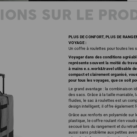
IONS SUR LE PRO
PLUS DE CONFORT, PLUS DE RANGE
VOYAGE :
Un coffre à roulettes pour toutes les 
Voyager dans des conditions agréabl
représente souvent la moitié du trava
à mains e.s.work&travel utilisable de
compact et clairement organisé, vou
pour tous les voyages, que ce soit p
Le grand avantage : la combinaison id
des sacs. Grâce à la taille maniable, 
fluides, le sac à roulettes est un co
design intelligent, il offre également l
Grâce aux renforts en polyamide sur l
plastique, le coffre roulant n’en voudr
secoué lors du rangement et du retrait
aussi sans problème aux petites avers