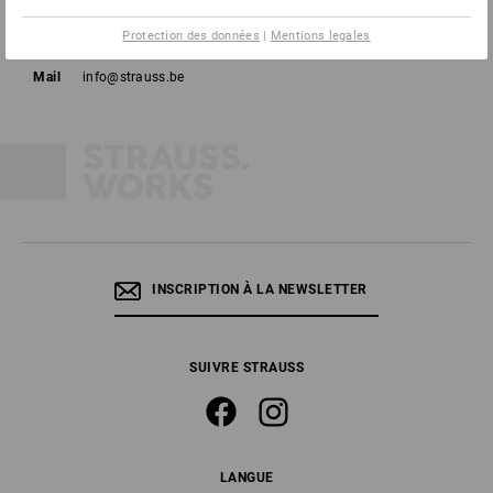
Tél
02 400 16 43
Protection des données
|
Mentions legales
Fax
02 400 16 44
Mail
info@strauss.be
INSCRIPTION À LA NEWSLETTER
SUIVRE STRAUSS
LANGUE