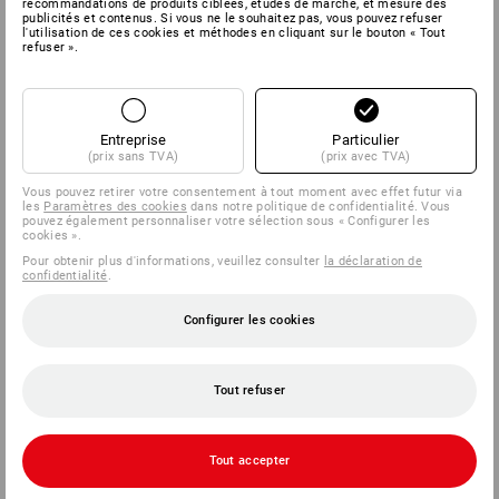
recommandations de produits ciblées, études de marché, et mesure des
publicités et contenus. Si vous ne le souhaitez pas, vous pouvez refuser
l'utilisation de ces cookies et méthodes en cliquant sur le bouton « Tout
refuser ».
SERVICE
ENTREPRISES
Entreprise
Particulier
(prix sans TVA)
(prix avec TVA)
INFORMATION
Vous pouvez retirer votre consentement à tout moment avec effet futur via
les
Paramètres des cookies
dans notre politique de confidentialité. Vous
MÉTHODES DE PAIEMENT
pouvez également personnaliser votre sélection sous « Configurer les
cookies ».
Pour obtenir plus d'informations, veuillez consulter
la déclaration de
confidentialité
.
Configurer les cookies
Tout refuser
Strauss België BV
PO Box 7443
Tout accepter
E.M.C. - Building 829C
1931 Zaventem - Brucargo