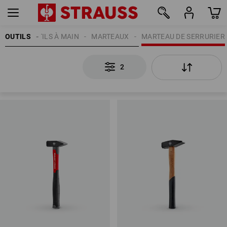
OUTILS
OUTILS À MAIN
MARTEAUX
MARTEAU DE SERRURIER
2
2