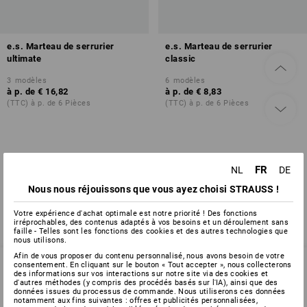
e.s. Marteau de serrurier
e.s. Marteau de serrurier
ultimate
classic
3
modèles
6
modèles
à p. de
€ 16,82
à p. de
€ 8,83
(TTC) à p. de 6 Pièces
(TTC) à p. de 6 Pièces
Vous avez déjà consulté 2 articles sur un total de 2 articles.
FR
NL
DE
Nous nous réjouissons que vous ayez choisi STRAUSS !
Votre expérience d'achat optimale est notre priorité ! Des fonctions
irréprochables, des contenus adaptés à vos besoins et un déroulement sans
faille - Telles sont les fonctions des cookies et des autres technologies que
nous utilisons.
Afin de vous proposer du contenu personnalisé, nous avons besoin de votre
consentement. En cliquant sur le bouton « Tout accepter », nous collecterons
des informations sur vos interactions sur notre site via des cookies et
d'autres méthodes (y compris des procédés basés sur l'IA), ainsi que des
SERVICE 02 400 16 43
données issues du processus de commande. Nous utiliserons ces données
notamment aux fins suivantes : offres et publicités personnalisées,