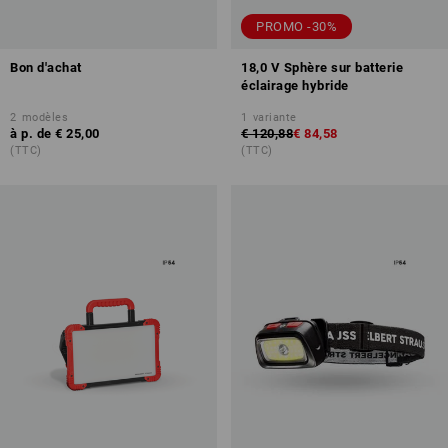
PROMO -30%
Bon d'achat
18,0 V Sphère sur batterie
éclairage hybride
2
modèles
1
variante
à p. de
€ 25,00
€ 120,88
€ 84,58
(TTC)
(TTC)