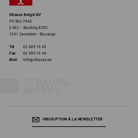
Strauss België BV
PO Box 7443
E.M.C. - Building 829C
1931 Zaventem - Brucargo
Tél
02 400 16 43
Fax
02 400 16 44
Mail
info@strauss.be
INSCRIPTION À LA NEWSLETTER