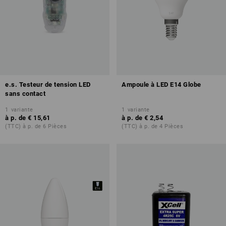
e.s. Testeur de tension LED
Ampoule à LED E14 Globe
sans contact
1
variante
1
variante
à p. de
€ 15,61
à p. de
€ 2,54
(TTC) à p. de 6 Pièces
(TTC) à p. de 4 Pièces