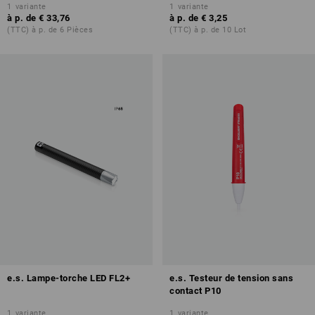
1
variante
1
variante
à p. de
€ 33,76
à p. de
€ 3,25
(TTC) à p. de 6 Pièces
(TTC) à p. de 10 Lot
e.s. Lampe-torche LED FL2+
e.s. Testeur de tension sans
contact P10
1
variante
1
variante