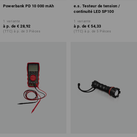
Powerbank PD 10 000 mAh
e.s. Testeur de tension /
continuité LED SP100
1
variante
1
variante
à p. de
€ 28,92
à p. de
€ 54,33
(TTC) à p. de 3 Pièces
(TTC) à p. de 5 Pièces