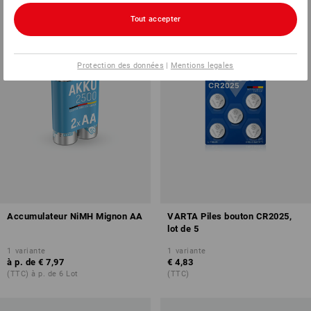
Tout accepter
Protection des données
|
Mentions legales
Accumulateur NiMH Mignon AA
VARTA Piles bouton CR2025,
lot de 5
1
variante
1
variante
à p. de
€ 7,97
€ 4,83
(TTC) à p. de 6 Lot
(TTC)