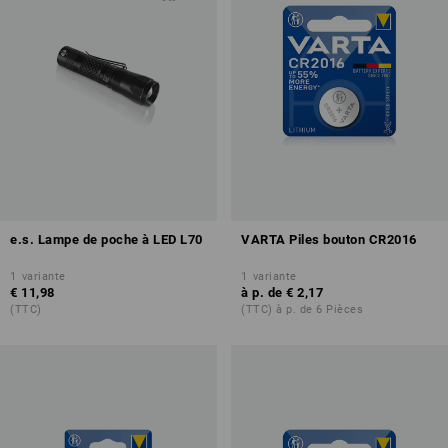
e.s. Lampe de poche à LED L70
VARTA Piles bouton CR2016
1
variante
1
variante
€ 11,98
à p. de
€ 2,17
(TTC)
(TTC) à p. de 6 Pièces