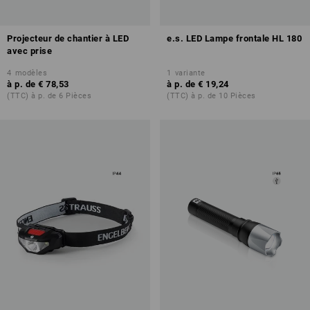
Projecteur de chantier à LED
e.s. LED Lampe frontale HL 180
avec prise
4
modèles
1
variante
à p. de
€ 78,53
à p. de
€ 19,24
(TTC) à p. de 6 Pièces
(TTC) à p. de 10 Pièces