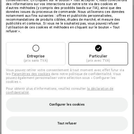
consentement. En cliquant sur le bouton « Tout accepter », nous collecterons
des informations sur vos interactions sur notre site via des cookies et
d'autres méthodes (y compris des procédés basés sur l'IA), ainsi que des
données issues du processus de commande. Nous utiliserons ces données
notamment aux fins suivantes : offres et publicités personnalisées,
recommandations de produits ciblées, études de marché, et mesure des
publicités et contenus. Si vous ne le souhaitez pas, vous pouvez refuser
l'utilisation de ces cookies et méthodes en cliquant sur le bouton « Tout
refuser ».
Entreprise
Particulier
(prix sans TVA)
(prix avec TVA)
Vous pouvez retirer votre consentement à tout moment avec effet futur via
les
Paramètres des cookies
dans notre politique de confidentialité. Vous
pouvez également personnaliser votre sélection sous « Configurer les
cookies ».
Pour obtenir plus d'informations, veuillez consulter
la déclaration de
confidentialité
.
Ampoule à LED E27 Classic
VARTA Piles bouton CR2032
Configurer les cookies
4
modèles
1
variante
à p. de
€ 2,54
à p. de
€ 2,17
(TTC) à p. de 4 Pièces
(TTC) à p. de 6 Pièces
Tout refuser