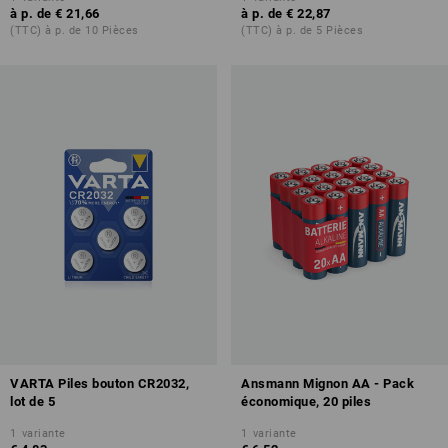
à p. de
€ 21,66
à p. de
€ 22,87
(TTC) à p. de 10 Pièces
(TTC) à p. de 5 Pièces
VARTA Piles bouton CR2032,
Ansmann Mignon AA - Pack
lot de 5
économique, 20 piles
1
variante
1
variante