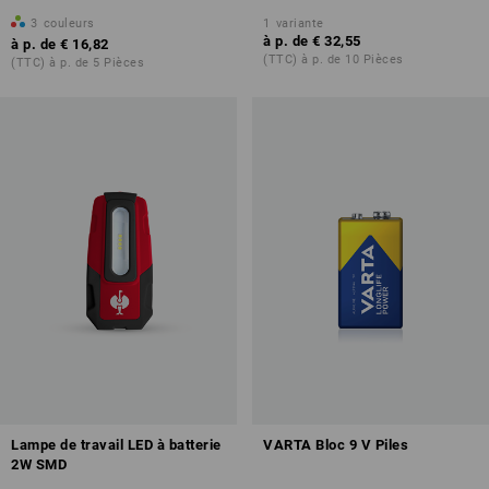
3
couleurs
1
variante
à p. de
€ 32,55
à p. de
€ 16,82
(TTC) à p. de 10 Pièces
(TTC) à p. de 5 Pièces
Lampe de travail LED à batterie
VARTA Bloc 9 V Piles
2W SMD