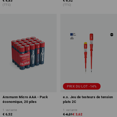
€ 4,83
€ 6,52
(TTC)
(TTC)
PRIX DU LOT -14%
Ansmann Micro AAA - Pack
e.s. Jeu de testeurs de tension
économique, 20 piles
plats 2C
1
variante
1
variante
€ 6,52
€ 4,21
€ 3,62