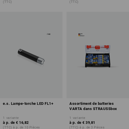
(TTC)
(TTC)
e.s. Lampe-torche LED FL1+
Assortiment de batteries
VARTA dans STRAUSSbox
1
variante
1
variante
à p. de
€ 16,82
à p. de
€ 39,81
(TTC) à p. de 10 Pièces
(TTC) à p. de 3 Pièces