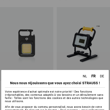
FR
NL
DE
Nous nous réjouissons que vous ayez choisi STRAUSS !
Lampe LED multifonction Clip
Projecteur de chantier LED sur
batterie 20 W
Votre expérience d'achat optimale est notre priorité ! Des fonctions
irréprochables, des contenus adaptés à vos besoins et un déroulement sans
1
variante
1
variante
faille - Telles sont les fonctions des cookies et des autres technologies que
nous utilisons.
à p. de
€ 5,93
à p. de
€ 48,28
(TTC) à p. de 3 Pièces
(TTC) à p. de 3 Pièces
Afin de vous proposer du contenu personnalisé, nous avons besoin de votre