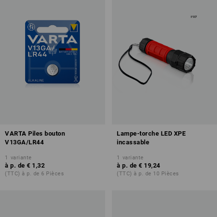
VARTA Piles bouton
Lampe-torche LED XPE
V13GA/LR44
incassable
1
variante
1
variante
à p. de
€ 1,32
à p. de
€ 19,24
(TTC) à p. de 6 Pièces
(TTC) à p. de 10 Pièces