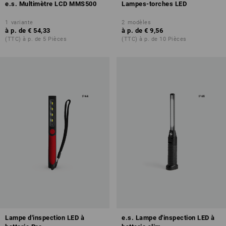
e.s. Multimètre LCD MMS500
Lampes-torches LED
1
variante
2
modèles
à p. de
€ 54,33
à p. de
€ 9,56
(TTC) à p. de 5 Pièces
(TTC) à p. de 10 Pièces
Lampe d'inspection LED à
e.s. Lampe d'inspection LED à