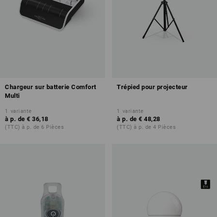
Chargeur sur batterie Comfort
Trépied pour projecteur
Multi
1
variante
1
variante
à p. de
€ 36,18
à p. de
€ 48,28
(TTC) à p. de 6 Pièces
(TTC) à p. de 4 Pièces