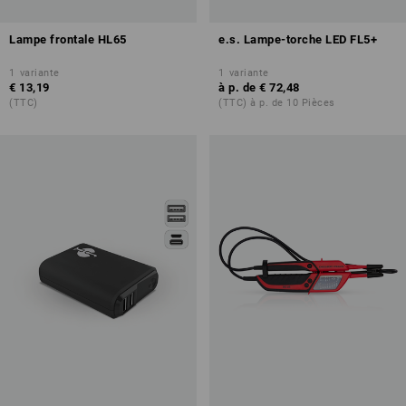
Lampe frontale HL65
e.s. Lampe-torche LED FL5+
1
variante
1
variante
€ 13,19
à p. de
€ 72,48
(TTC)
(TTC) à p. de 10 Pièces