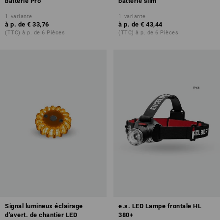
batterie Pro
batterie slim
1
variante
1
variante
à p. de
€ 33,76
à p. de
€ 43,44
(TTC) à p. de 6 Pièces
(TTC) à p. de 6 Pièces
Signal lumineux éclairage
e.s. LED Lampe frontale HL
d'avert. de chantier LED
380+