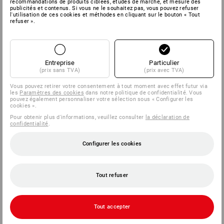
recommandations de produits ciblées, études de marché, et mesure des
publicités et contenus. Si vous ne le souhaitez pas, vous pouvez refuser
l'utilisation de ces cookies et méthodes en cliquant sur le bouton « Tout
refuser ».
SERVICE
ENTREPRISES
Entreprise
Particulier
(prix sans TVA)
(prix avec TVA)
INFORMATION
Vous pouvez retirer votre consentement à tout moment avec effet futur via
les
Paramètres des cookies
dans notre politique de confidentialité. Vous
MÉTHODES DE PAIEMENT
pouvez également personnaliser votre sélection sous « Configurer les
cookies ».
Pour obtenir plus d'informations, veuillez consulter
la déclaration de
confidentialité
.
Configurer les cookies
Tout refuser
Strauss België BV
PO Box 7443
Tout accepter
E.M.C. - Building 829C
1931 Zaventem - Brucargo