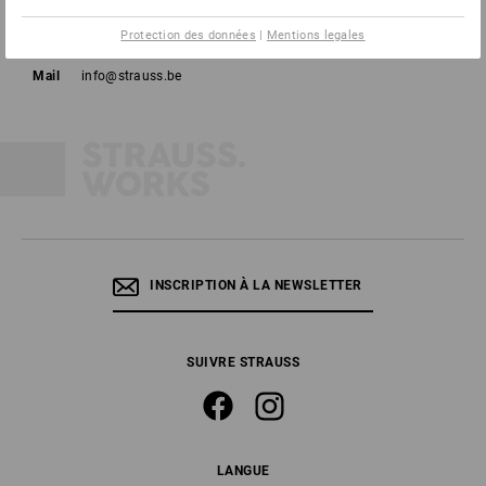
Tél
02 400 16 43
Protection des données
|
Mentions legales
Fax
02 400 16 44
Mail
info@strauss.be
INSCRIPTION À LA NEWSLETTER
SUIVRE STRAUSS
LANGUE