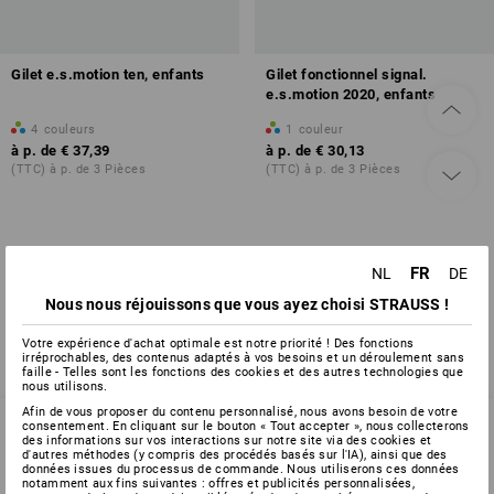
Gilet e.s.motion ten, enfants
Gilet fonctionnel signal.
e.s.motion 2020, enfants
4
couleurs
1
couleur
à p. de
€ 37,39
à p. de
€ 30,13
(TTC) à p. de 3 Pièces
(TTC) à p. de 3 Pièces
Vous avez déjà consulté 2 articles sur un total de 2 articles.
FR
NL
DE
Nous nous réjouissons que vous ayez choisi STRAUSS !
Votre expérience d'achat optimale est notre priorité ! Des fonctions
irréprochables, des contenus adaptés à vos besoins et un déroulement sans
faille - Telles sont les fonctions des cookies et des autres technologies que
nous utilisons.
Afin de vous proposer du contenu personnalisé, nous avons besoin de votre
consentement. En cliquant sur le bouton « Tout accepter », nous collecterons
des informations sur vos interactions sur notre site via des cookies et
d'autres méthodes (y compris des procédés basés sur l'IA), ainsi que des
SERVICE 02 400 16 43
données issues du processus de commande. Nous utiliserons ces données
notamment aux fins suivantes : offres et publicités personnalisées,