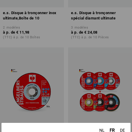
e.s. Disque à tronçonner inox
e.s. Disque à tronçonner
ultimate,Boîte de 10
spécial diamant ultimate
2
modèles
3
modèles
à p. de
€ 11,98
à p. de
€ 24,08
(TTC) à p. de 10 Boîtes
(TTC) à p. de 10 Pièces
FR
NL
DE