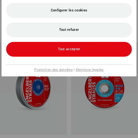
e.s. Disque à tronçonner inox
e.s. Disque à tronçonner acier
Configurer les cookies
ultimate forme 41
classic, pack de 10
2
modèles
4
modèles
à p. de
€ 1,08
à p. de
€ 7,87
Tout refuser
(TTC) à p. de 40 Pièces
(TTC) à p. de 10 Lot
Tout accepter
Protection des données
|
Mentions legales