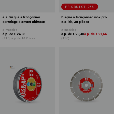
PRIX DU LOT -26%
e.s.Disque à tronçonner
Disque à tronçonner inox pro
carrelage diamant ultimate
e.s. kit, 30 pièces
3
modèles
2
modèles
à p. de
€ 24,08
à p. de
€ 29,40
à p. de
€ 21,66
(TTC) à p. de 10 Pièces
(TTC)