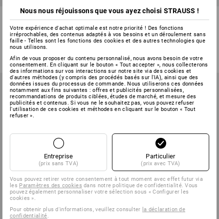
Nous nous réjouissons que vous ayez choisi STRAUSS !
e.s. Disque à tronçonner inox
Jeu test de disques à
pro, pack de 10
tronçonner e.s.
Votre expérience d'achat optimale est notre priorité ! Des fonctions
irréprochables, des contenus adaptés à vos besoins et un déroulement sans
2
modèles
2
modèles
faille - Telles sont les fonctions des cookies et des autres technologies que
nous utilisons.
à p. de
€ 7,87
à p. de
€ 11,50
(TTC) à p. de 10 Lot
(TTC)
Afin de vous proposer du contenu personnalisé, nous avons besoin de votre
consentement. En cliquant sur le bouton « Tout accepter », nous collecterons
des informations sur vos interactions sur notre site via des cookies et
d'autres méthodes (y compris des procédés basés sur l'IA), ainsi que des
données issues du processus de commande. Nous utiliserons ces données
notamment aux fins suivantes : offres et publicités personnalisées,
recommandations de produits ciblées, études de marché, et mesure des
publicités et contenus. Si vous ne le souhaitez pas, vous pouvez refuser
l'utilisation de ces cookies et méthodes en cliquant sur le bouton « Tout
refuser ».
Entreprise
Particulier
(prix sans TVA)
(prix avec TVA)
Vous pouvez retirer votre consentement à tout moment avec effet futur via
les
Paramètres des cookies
dans notre politique de confidentialité. Vous
pouvez également personnaliser votre sélection sous « Configurer les
cookies ».
Pour obtenir plus d'informations, veuillez consulter
la déclaration de
confidentialité
.