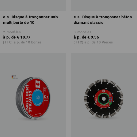
e.s. Disque à tronçonner univ.
e.s. Disque à tronçonner béton
multi,boîte de 10
diamant classic
2
modèles
3
modèles
à p. de
€ 10,77
à p. de
€ 9,56
(TTC) à p. de 10 Boîtes
(TTC) à p. de 10 Pièces