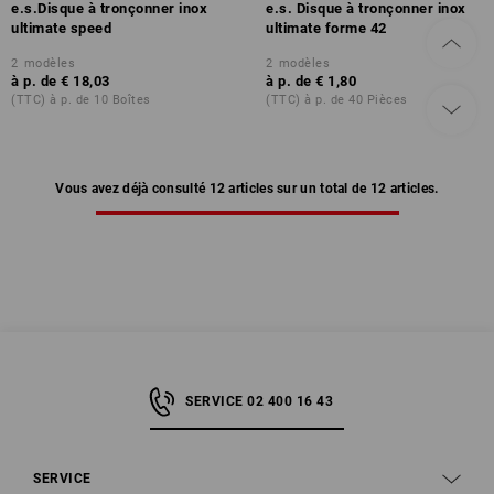
e.s.Disque à tronçonner inox
e.s. Disque à tronçonner inox
ultimate speed
ultimate forme 42
2
modèles
2
modèles
à p. de
€ 18,03
à p. de
€ 1,80
(TTC) à p. de 10 Boîtes
(TTC) à p. de 40 Pièces
Vous avez déjà consulté 12 articles sur un total de 12 articles.
SERVICE 02 400 16 43
SERVICE