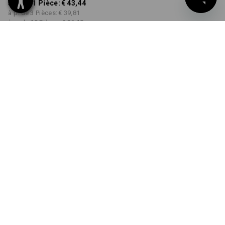
à p. de 1 Pièce:
€ 43,44
à p. de 3 Pièces:
€ 39,81
à p. de 10 Pièces:
€ 36,18
Délai de livraison est d'env.
3 à 5 jours ouvrables
COULEUR
TAILLE
38
choisir
choisir
bleu foncé
Remise sur quantité
à p. de 1 Pièce
à p. de 3 Pièces
à p. de 10 Pièces
Économies:
Économies:
Économies:
0
%/
Pièce
8
%/
Pièces
17
%/
Pièces
Pièce