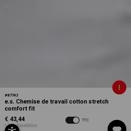
#
87742
e.s. Chemise de travail cotton stretch
comfort fit
€ 43,44
TTC
+ frais d'expédition