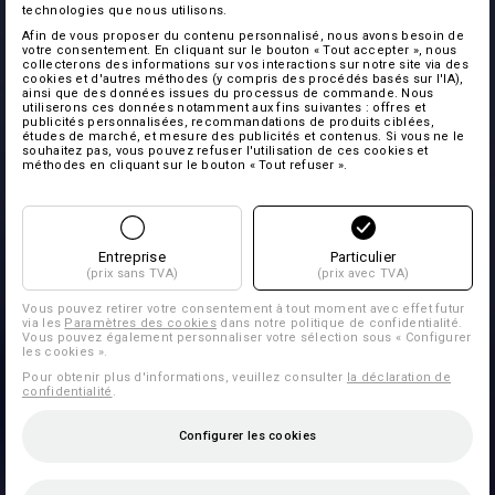
technologies que nous utilisons.
Afin de vous proposer du contenu personnalisé, nous avons besoin de
votre consentement. En cliquant sur le bouton « Tout accepter », nous
collecterons des informations sur vos interactions sur notre site via des
cookies et d'autres méthodes (y compris des procédés basés sur l'IA),
ainsi que des données issues du processus de commande. Nous
utiliserons ces données notamment aux fins suivantes : offres et
publicités personnalisées, recommandations de produits ciblées,
études de marché, et mesure des publicités et contenus. Si vous ne le
souhaitez pas, vous pouvez refuser l'utilisation de ces cookies et
méthodes en cliquant sur le bouton « Tout refuser ».
Entreprise
Particulier
(prix sans TVA)
(prix avec TVA)
Vous pouvez retirer votre consentement à tout moment avec effet futur
via les
Paramètres des cookies
dans notre politique de confidentialité.
Vous pouvez également personnaliser votre sélection sous « Configurer
les cookies ».
Pour obtenir plus d'informations, veuillez consulter
la déclaration de
confidentialité
.
Configurer les cookies