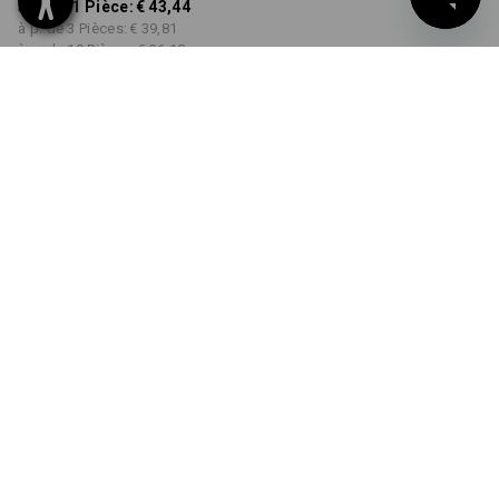
à p. de 1 Pièce:
€ 43,44
à p. de 3 Pièces:
€ 39,81
à p. de 10 Pièces:
€ 36,18
Délai de livraison est d'env.
3 à 5 jours ouvrables
COULEUR
TAILLE
38
choisir
choisir
blanc
Remise sur quantité
à p. de 1 Pièce
à p. de 3 Pièces
à p. de 10 Pièces
Économies:
Économies:
Économies:
0
%/
Pièce
8
%/
Pièces
17
%/
Pièces
Pièce