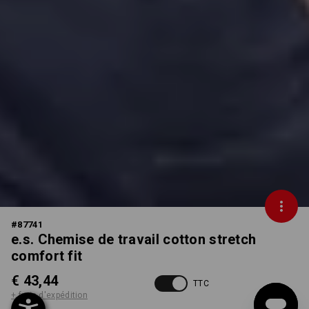
#
87741
e.s. Chemise de travail cotton stretch
comfort fit
€ 43,44
TTC
+ frais d'expédition