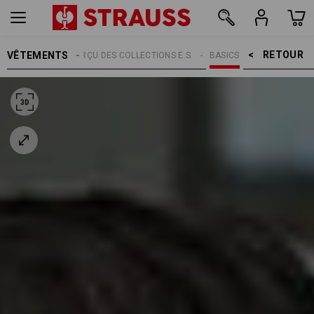
RETOUR    >
VÊTEMENTS
THÈMES
APERÇU DES COLLECTIONS E.S.
BASICS