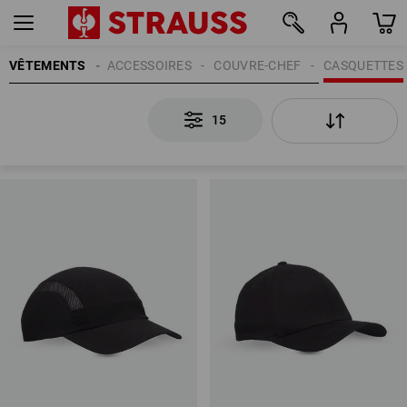
VÊTEMENTS
FEMMES
ACCESSOIRES
COUVRE-CHEF
CASQUETTES
15
15