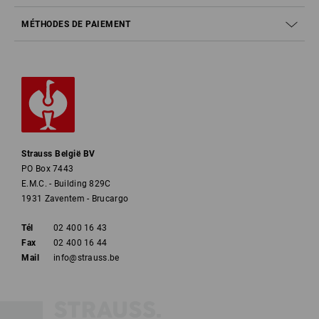
MÉTHODES DE PAIEMENT
Strauss België BV
PO Box 7443
E.M.C. - Building 829C
1931 Zaventem - Brucargo
Tél
02 400 16 43
Fax
02 400 16 44
Mail
info@strauss.be