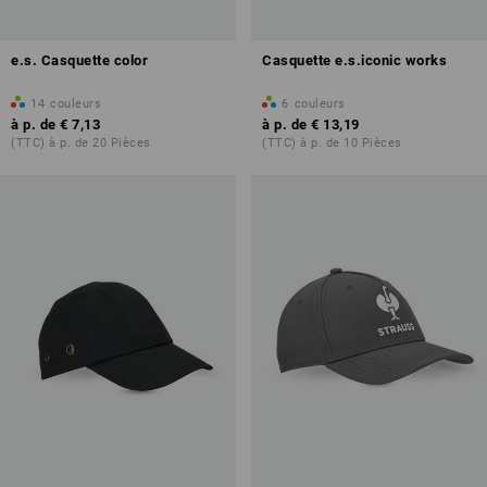
e.s. Casquette color
Casquette e.s.iconic works
14
couleurs
6
couleurs
à p. de
€ 7,13
à p. de
€ 13,19
(TTC) à p. de 20 Pièces
(TTC) à p. de 10 Pièces