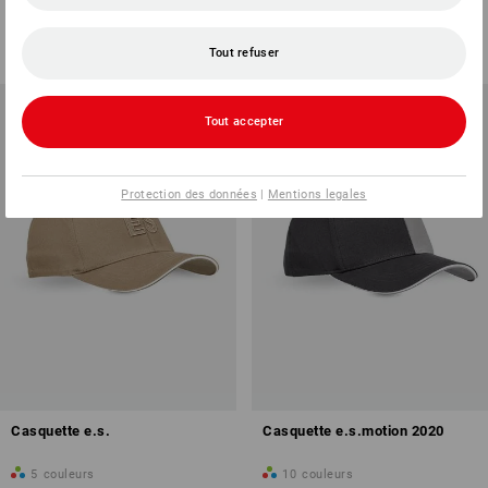
6
couleurs
2
couleurs
à p. de
€ 11,98
à p. de
€ 11,98
(TTC) à p. de 3 Pièces
(TTC) à p. de 10 Pièces
Tout refuser
Tout accepter
Protection des données
|
Mentions legales
Casquette e.s.
Casquette e.s.motion 2020
5
couleurs
10
couleurs