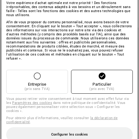
Votre expérience d'achat optimale est notre priorité ! Des fonctions
irréprochables, des contenus adaptés à vos besoins et un déroulement sans
4
couleurs
3
couleurs
faille - Telles sont les fonctions des cookies et des autres technologies que
à p. de
€ 13,19
à p. de
€ 11,98
nous utilisons.
(TTC) à p. de 10 Pièces
(TTC) à p. de 3 Pièces
Afin de vous proposer du contenu personnalisé, nous avons besoin de votre
consentement. En cliquant sur le bouton « Tout accepter », nous collecterons
des informations sur vos interactions sur notre site via des cookies et
d'autres méthodes (y compris des procédés basés sur l'IA), ainsi que des
données issues du processus de commande. Nous utiliserons ces données
notamment aux fins suivantes : offres et publicités personnalisées,
recommandations de produits ciblées, études de marché, et mesure des
publicités et contenus. Si vous ne le souhaitez pas, vous pouvez refuser
l'utilisation de ces cookies et méthodes en cliquant sur le bouton « Tout
refuser ».
Entreprise
Particulier
(prix sans TVA)
(prix avec TVA)
Vous pouvez retirer votre consentement à tout moment avec effet futur via
les
Paramètres des cookies
dans notre politique de confidentialité. Vous
pouvez également personnaliser votre sélection sous « Configurer les
cookies ».
Pour obtenir plus d'informations, veuillez consulter
la déclaration de
confidentialité
.
Casquette e.s.e:pic
e.s. Casquette fonctionnelle
Comfort fit
Configurer les cookies