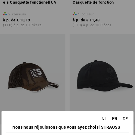
e.s Casquette fonctionell UV
Casquette de fonction
2
couleurs
1
couleur
à p. de
€ 13,19
à p. de
€ 11,48
(TTC) à p. de 10 Pièces
(TTC) à p. de 10 Pièces
NOUVEAU
FR
NL
DE
Nous nous réjouissons que vous ayez choisi STRAUSS !
Casquette e.s.motion
Casquette e.s.line.core