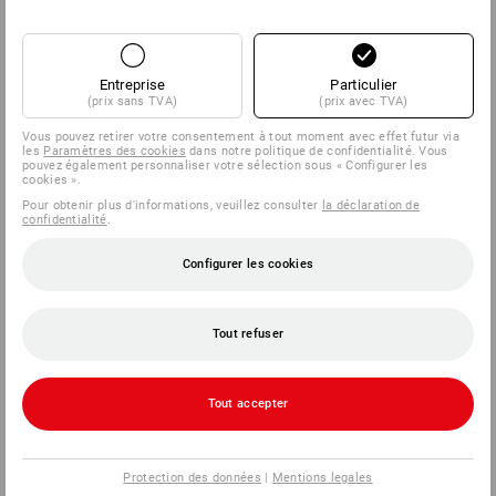
Entreprise
Particulier
(prix sans TVA)
(prix avec TVA)
Vous pouvez retirer votre consentement à tout moment avec effet futur via
les
Paramètres des cookies
dans notre politique de confidentialité. Vous
pouvez également personnaliser votre sélection sous « Configurer les
cookies ».
Pour obtenir plus d'informations, veuillez consulter
la déclaration de
confidentialité
.
Configurer les cookies
Tout refuser
Tout accepter
Protection des données
|
Mentions legales