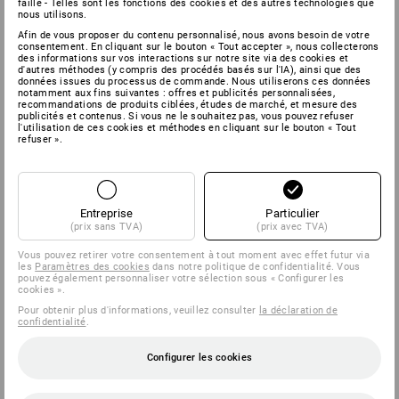
faille - Telles sont les fonctions des cookies et des autres technologies que
nous utilisons.
Afin de vous proposer du contenu personnalisé, nous avons besoin de votre
consentement. En cliquant sur le bouton « Tout accepter », nous collecterons
des informations sur vos interactions sur notre site via des cookies et
d'autres méthodes (y compris des procédés basés sur l'IA), ainsi que des
données issues du processus de commande. Nous utiliserons ces données
notamment aux fins suivantes : offres et publicités personnalisées,
recommandations de produits ciblées, études de marché, et mesure des
publicités et contenus. Si vous ne le souhaitez pas, vous pouvez refuser
l'utilisation de ces cookies et méthodes en cliquant sur le bouton « Tout
refuser ».
Entreprise
Particulier
(prix sans TVA)
(prix avec TVA)
Vous pouvez retirer votre consentement à tout moment avec effet futur via
les
Paramètres des cookies
dans notre politique de confidentialité. Vous
pouvez également personnaliser votre sélection sous « Configurer les
cookies ».
Pour obtenir plus d'informations, veuillez consulter
la déclaration de
confidentialité
.
Configurer les cookies