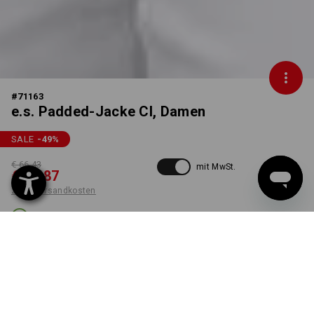
#
71163
e.s. Padded-Jacke CI, Damen
SALE
-49
%
€ 66,43
mit MwSt.
€ 33,87
zzgl. Versandkosten
Lieferzeit ca. 3-5 Werktage
FARBE
GRÖSSE
S
wählen
weiß