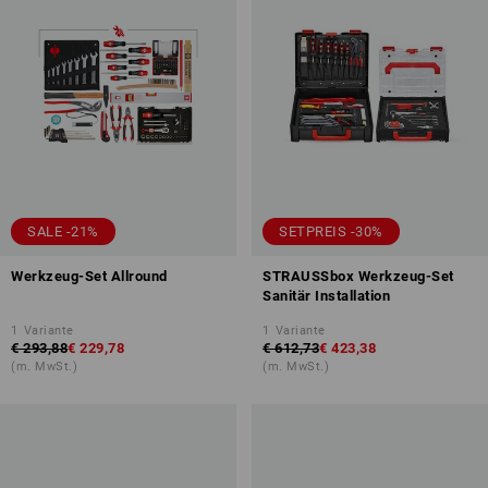
SALE -21%
SETPREIS -30%
Werkzeug-Set Allround
STRAUSSbox Werkzeug-Set
Sanitär Installation
1
Variante
1
Variante
€ 293,88
€ 229,78
€ 612,73
€ 423,38
(m. MwSt.)
(m. MwSt.)