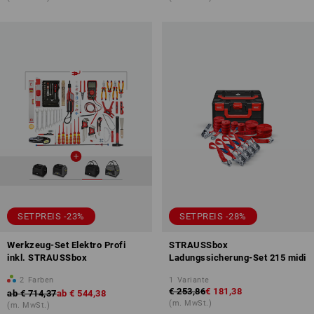
SETPREIS -23%
SETPREIS -28%
Werkzeug-Set Elektro Profi
STRAUSSbox
inkl. STRAUSSbox
Ladungssicherung-Set 215 midi
2
Farben
1
Variante
€ 253,86
€ 181,38
ab
€ 714,37
ab
€ 544,38
(m. MwSt.)
(m. MwSt.)