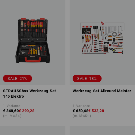
SALE -21%
SALE -18%
STRAUSSbox Werkzeug-Set
Werkzeug-Set Allround Meister
145 Elektro
1
Variante
1
Variante
€ 368,60
€ 290,28
€ 650,68
€ 532,28
(m. MwSt.)
(m. MwSt.)