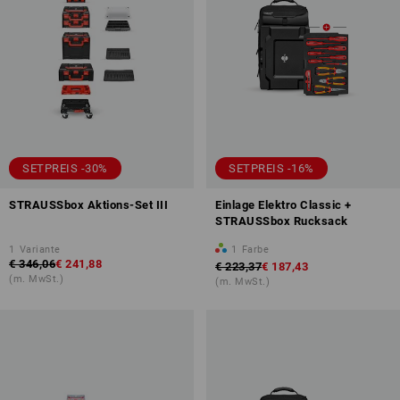
SETPREIS -30%
SETPREIS -16%
STRAUSSbox Aktions-Set III
Einlage Elektro Classic +
STRAUSSbox Rucksack
1
Variante
1
Farbe
€ 346,06
€ 241,88
€ 223,37
€ 187,43
(m. MwSt.)
(m. MwSt.)