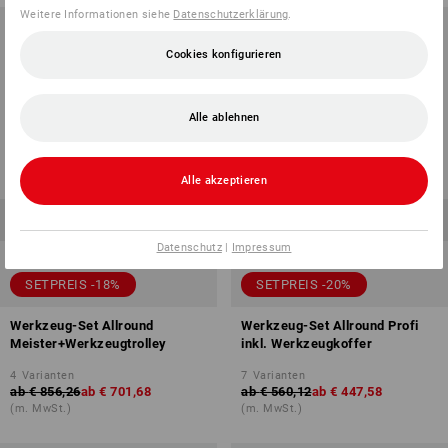
Weitere Informationen siehe
Datenschutzerklärung
.
Cookies konfigurieren
Alle ablehnen
Alle akzeptieren
Datenschutz
|
Impressum
SETPREIS -18%
SETPREIS -20%
Werkzeug-Set Allround
Werkzeug-Set Allround Profi
Meister+Werkzeugtrolley
inkl. Werkzeugkoffer
4
Varianten
7
Varianten
ab
€ 856,26
ab
€ 701,68
ab
€ 560,12
ab
€ 447,58
(m. MwSt.)
(m. MwSt.)