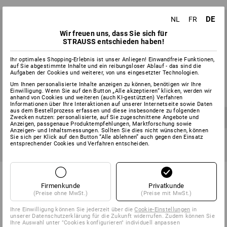
DE
NL
FR
Wir freuen uns, dass Sie sich für
STRAUSS entschieden haben!
Ihr optimales Shopping-Erlebnis ist unser Anliegen! Einwandfreie Funktionen,
auf Sie abgestimmte Inhalte und ein reibungsloser Ablauf - das sind die
Aufgaben der Cookies und weiterer, von uns eingesetzter Technologien.
Um Ihnen personalisierte Inhalte anzeigen zu können, benötigen wir Ihre
Einwilligung. Wenn Sie auf den Button „Alle akzeptieren“ klicken, werden wir
anhand von Cookies und weiteren (auch KI-gestützten) Verfahren
Informationen über Ihre Interaktionen auf unserer Internetseite sowie Daten
aus dem Bestellprozess erfassen und diese insbesondere zu folgenden
Zwecken nutzen: personalisierte, auf Sie zugeschnittene Angebote und
Anzeigen, passgenaue Produktempfehlungen, Marktforschung sowie
Anzeigen- und Inhaltsmessungen. Sollten Sie dies nicht wünschen, können
Sie sich per Klick auf den Button “Alle ablehnen” auch gegen den Einsatz
entsprechender Cookies und Verfahren entscheiden.
SALE -16%
SETPREIS -19%
Werkzeug-Set Elektro Meister
Werkzeug-Set Sanitär inklusive
Werkzeugkoffer
Firmenkunde
Privatkunde
(Preise ohne MwSt.)
(Preise mit MwSt.)
1
Variante
7
Varianten
€ 888,15
€ 737,98
ab
€ 795,08
ab
€ 641,18
Ihre Einwilligung können Sie jederzeit über die
Cookie-Einstellungen
in
(m. MwSt.)
(m. MwSt.)
unserer Datenschutzerklärung für die Zukunft widerrufen. Zudem können Sie
Ihre Auswahl unter "Cookies konfigurieren" individuell anpassen