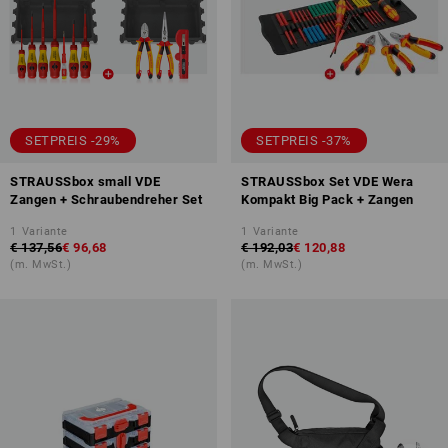
SETPREIS -29%
SETPREIS -37%
STRAUSSbox small VDE
STRAUSSbox Set VDE Wera
Zangen + Schraubendreher Set
Kompakt Big Pack + Zangen
1
Variante
1
Variante
€ 137,56
€ 96,68
€ 192,03
€ 120,88
(m. MwSt.)
(m. MwSt.)