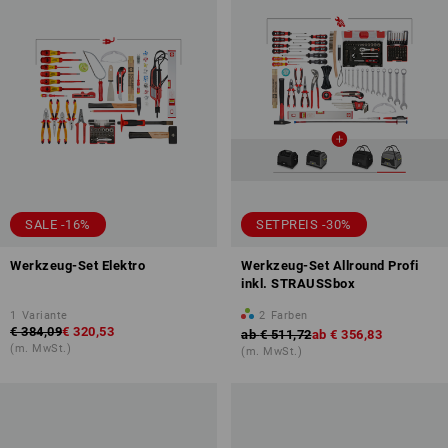
SALE -16%
SETPREIS -30%
Werkzeug-Set Elektro
Werkzeug-Set Allround Profi
inkl. STRAUSSbox
1
Variante
2
Farben
€ 384,09
€ 320,53
ab
€ 511,72
ab
€ 356,83
(m. MwSt.)
(m. MwSt.)