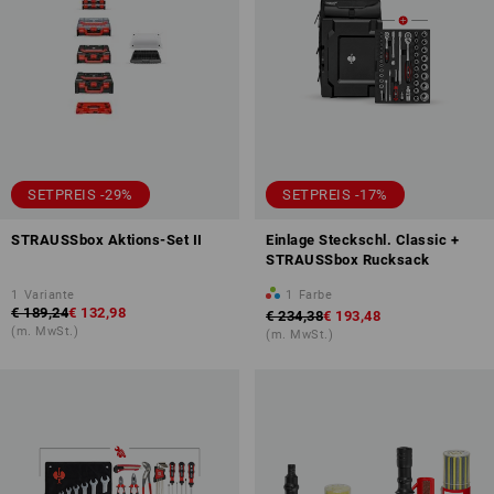
SETPREIS -29%
SETPREIS -17%
STRAUSSbox Aktions-Set II
Einlage Steckschl. Classic +
STRAUSSbox Rucksack
1
Variante
1
Farbe
€ 189,24
€ 132,98
€ 234,38
€ 193,48
(m. MwSt.)
(m. MwSt.)