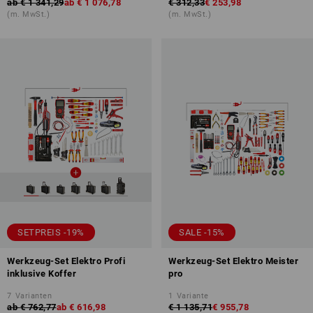
ab
€ 1 341,29
ab
€ 1 076,78
€ 312,33
€ 253,98
(m. MwSt.)
(m. MwSt.)
SETPREIS -19%
SALE -15%
Werkzeug-Set Elektro Profi
Werkzeug-Set Elektro Meister
inklusive Koffer
pro
7
Varianten
1
Variante
ab
€ 762,77
ab
€ 616,98
€ 1 135,71
€ 955,78