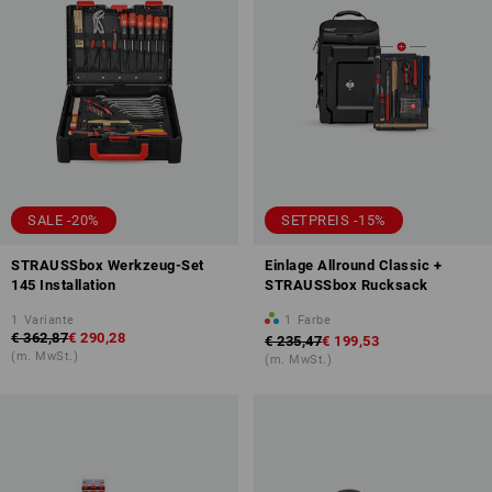
SALE -20%
SETPREIS -15%
STRAUSSbox Werkzeug-Set
Einlage Allround Classic +
145 Installation
STRAUSSbox Rucksack
1
Variante
1
Farbe
€ 362,87
€ 290,28
€ 235,47
€ 199,53
(m. MwSt.)
(m. MwSt.)