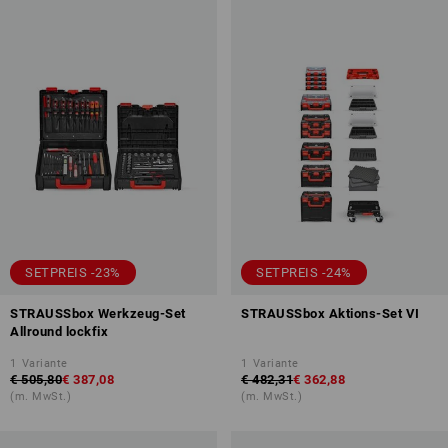
SETPREIS -23%
SETPREIS -24%
STRAUSSbox Werkzeug-Set
STRAUSSbox Aktions-Set VI
Allround lockfix
1
Variante
1
Variante
€ 505,80
€ 387,08
€ 482,31
€ 362,88
(m. MwSt.)
(m. MwSt.)