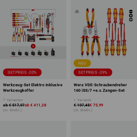
NEU
SETPREIS -20%
SETPREIS -29%
Werkzeug-Set Elektro inklusive
Wera VDE-Schraubendreher
Werkzeugkoffer
160 iSS/7 +e.s.Zangen-Set
7
Varianten
1
Variante
ab
€ 517,07
ab
€ 411,28
€ 107,45
€ 75,99
(m. MwSt.)
(m. MwSt.)