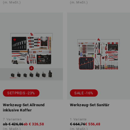
(m. MwSt.)
(m. MwSt.)
SETPREIS -23%
SALE -16%
Werkzeug-Set Allround
Werkzeug-Set Sanitär
inklusive Koffer
7
Varianten
1
Variante
ab
€ 426,86
ab
€ 326,58
€ 664,76
€ 556,48
(m. MwSt.)
(m. MwSt.)