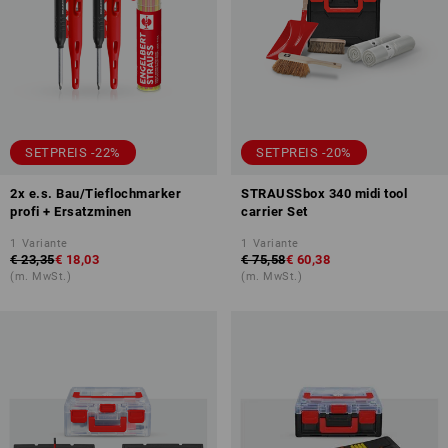
SETPREIS -22%
SETPREIS -20%
2x e.s. Bau/Tieflochmarker
STRAUSSbox 340 midi tool
profi + Ersatzminen
carrier Set
1
Variante
1
Variante
€ 23,35
€ 18,03
€ 75,58
€ 60,38
(m. MwSt.)
(m. MwSt.)