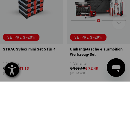
SETPREIS -20%
SETPREIS -29%
STRAUSSbox mini Set 5 für 4
Umhängetasche e.s.ambition
Werkzeug-Set
1
Variante
1
Variante
€ 51,43
€ 41,13
€ 103,19
€ 72,48
(m. MwSt.)
(m. MwSt.)