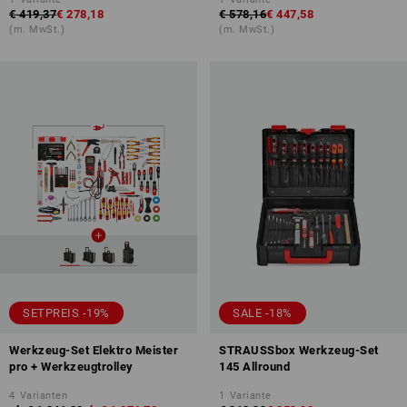
€ 419,37
€ 278,18
€ 578,16
€ 447,58
(m. MwSt.)
(m. MwSt.)
SETPREIS -19%
SALE -18%
Werkzeug-Set Elektro Meister
STRAUSSbox Werkzeug-Set
pro + Werkzeugtrolley
145 Allround
4
Varianten
1
Variante