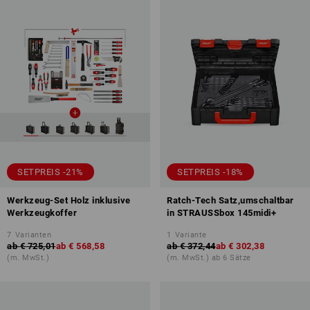
SETPREIS -21%
SETPREIS -18%
Werkzeug-Set Holz inklusive
Ratch-Tech Satz,umschaltbar
Werkzeugkoffer
in STRAUSSbox 145midi+
7
Varianten
1
Variante
ab
€ 725,01
ab
€ 568,58
ab
€ 372,44
ab
€ 302,38
(m. MwSt.)
(m. MwSt.) ab 6 Sätze