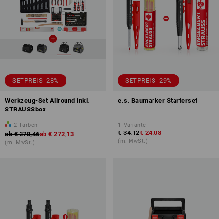
SETPREIS -28%
SETPREIS -29%
Werkzeug-Set Allround inkl.
e.s. Baumarker Starterset
STRAUSSbox
2
Farben
1
Variante
€ 34,12
€ 24,08
ab
€ 378,46
ab
€ 272,13
(m. MwSt.)
(m. MwSt.)