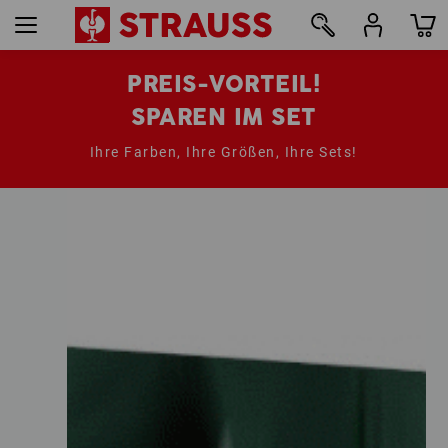
PREIS-VORTEIL!
SPAREN IM SET
Ihre Farben, Ihre Größen, Ihre Sets!