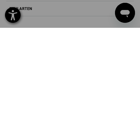
ZAHLARTEN
Strauss België BV
PO Box 7443
E.M.C. - Building 829C
1931 Zaventem - Brucargo
Tel
02 400 27 64
Fax
02 400 27 66
Mail
info@strauss.be