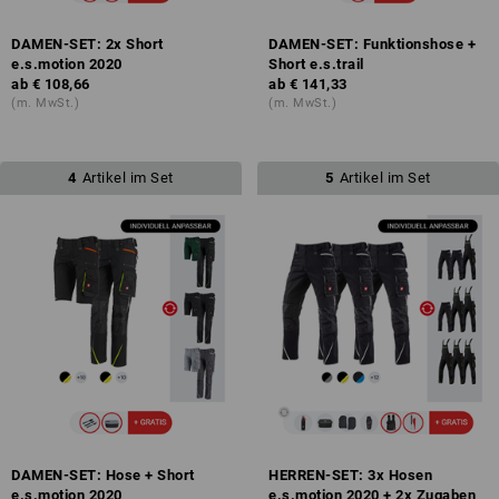
DAMEN-SET: 2x Short
DAMEN-SET: Funktionshose +
e.s.motion 2020
Short e.s.trail
ab
€ 108,66
ab
€ 141,33
(m. MwSt.)
(m. MwSt.)
4
Artikel im Set
5
Artikel im Set
DAMEN-SET: Hose + Short
HERREN-SET: 3x Hosen
e.s.motion 2020
e.s.motion 2020 + 2x Zugaben