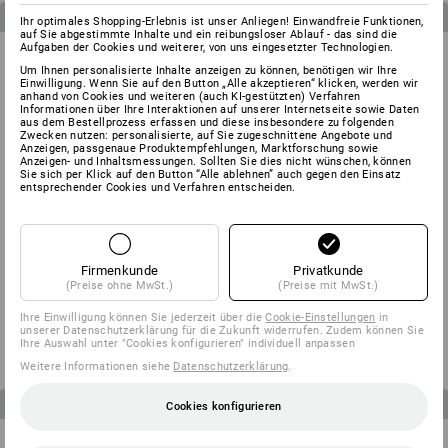
3
Artikel im Set
3
Artikel im Set
Ihr optimales Shopping-Erlebnis ist unser Anliegen! Einwandfreie Funktionen,
auf Sie abgestimmte Inhalte und ein reibungsloser Ablauf - das sind die
Aufgaben der Cookies und weiterer, von uns eingesetzter Technologien.
Um Ihnen personalisierte Inhalte anzeigen zu können, benötigen wir Ihre
Einwilligung. Wenn Sie auf den Button „Alle akzeptieren“ klicken, werden wir
anhand von Cookies und weiteren (auch KI-gestützten) Verfahren
Informationen über Ihre Interaktionen auf unserer Internetseite sowie Daten
aus dem Bestellprozess erfassen und diese insbesondere zu folgenden
Zwecken nutzen: personalisierte, auf Sie zugeschnittene Angebote und
Anzeigen, passgenaue Produktempfehlungen, Marktforschung sowie
Anzeigen- und Inhaltsmessungen. Sollten Sie dies nicht wünschen, können
Sie sich per Klick auf den Button “Alle ablehnen” auch gegen den Einsatz
entsprechender Cookies und Verfahren entscheiden.
Firmenkunde
Privatkunde
HERREN-SET: Bundhose +
KINDER-SET: Bundhose + Short
(Preise ohne MwSt.)
(Preise mit MwSt.)
Short e.s.motion
e.s.motion
Ihre Einwilligung können Sie jederzeit über die
Cookie-Einstellungen
in
ab
€ 126,81
ab
€ 60,26
unserer Datenschutzerklärung für die Zukunft widerrufen. Zudem können Sie
(m. MwSt.)
(m. MwSt.)
Ihre Auswahl unter "Cookies konfigurieren" individuell anpassen
Weitere Informationen siehe
Datenschutzerklärung
.
4
Artikel im Set
3
Artikel im Set
Cookies konfigurieren