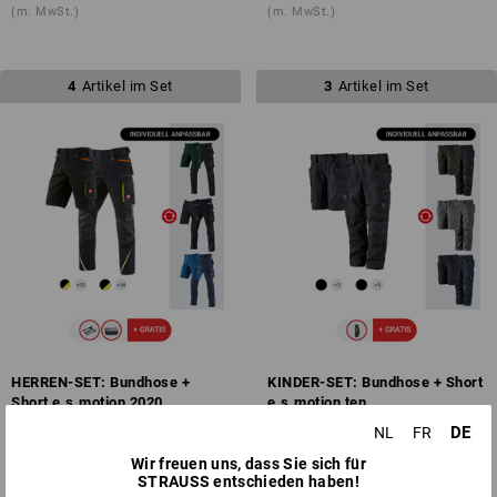
(m. MwSt.)
(m. MwSt.)
4
Artikel im Set
3
Artikel im Set
HERREN-SET: Bundhose +
KINDER-SET: Bundhose + Short
Short e.s.motion 2020
e.s.motion ten
ab
€ 132,86
ab
€ 77,20
DE
NL
FR
(m. MwSt.)
(m. MwSt.)
Wir freuen uns, dass Sie sich für
STRAUSS entschieden haben!