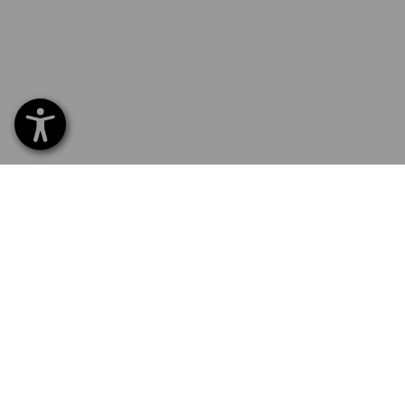
SERVICE 02 400 27 64
SERV
Hom
Liefe
NEWSLETTER-ANMELDUNG
Umta
Beza
SPRACHAUSWAHL
Kata