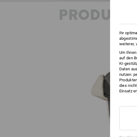
PRODUKT
Ihr optim
abgestimm
weiterer,
Um Ihnen 
auf den B
KI-gestüt
Daten aus
nutzen: p
Produktem
dies nich
Einsatz e