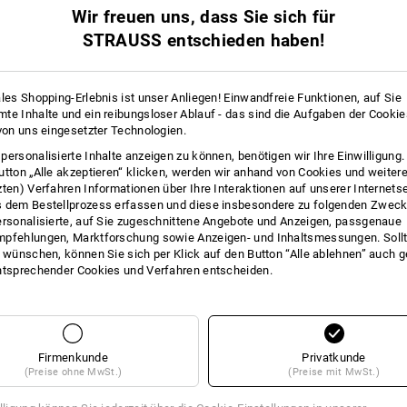
Wir freuen uns, dass Sie sich für
INFO
STRAUSS entschieden haben!
ales Shopping-Erlebnis ist unser Anliegen! Einwandfreie Funktionen, auf Sie
GESCHÜTZT VON KOPF BIS KINN
te Inhalte und ein reibungsloser Ablauf - das sind die Aufgaben der Cooki
 von uns eingesetzter Technologien.
Wetterschutz mit Baumwoll-Gefühl un
im Pilotenstyle ist genau die richtige
personalisierte Inhalte anzeigen zu können, benötigen wir Ihre Einwilligung
cotton touch Material ist besonders w
utton „Alle akzeptieren“ klicken, werden wir anhand von Cookies und weiter
Regen und Schnee einfach abperlen. 
zten) Verfahren Informationen über Ihre Interaktionen auf unserer Internets
geschützt bis zum Kinn, ohne akustisc
 dem Bestellprozess erfassen und diese insbesondere zu folgenden Zwec
ersonalisierte, auf Sie zugeschnittene Angebote und Anzeigen, passgenaue
Öffnungen ermöglichen eine gute W
pfehlungen, Marktforschung sowie Anzeigen- und Inhaltsmessungen. Sollt
Hitzestau entgegen. Wenn eisiger Wind
t wünschen, können Sie sich per Klick auf den Button “Alle ablehnen” auch 
Ohrenschützern schnell verschließen.
ntsprechender Cookies und Verfahren entscheiden.
Ein durchdachter kompletter Rundum
Kinn.
BESCHREIBUNG
D
Firmenkunde
Privatkunde
(Preise ohne MwSt.)
(Preise mit MwSt.)
wasserabweisender Wettersc