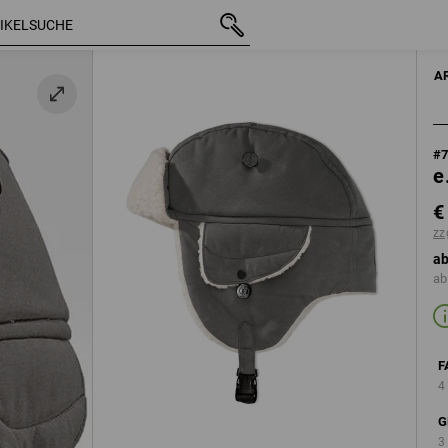
mit MwSt.
€ 30,13
M
zzgl. Versandkosten
HERR
A
#
e
€
zz
ab
ab
F
4
G
3