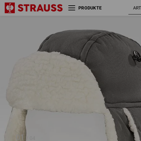
PRODUKTE
e.s. Wintermütze cotton touch
titan
01
/
04