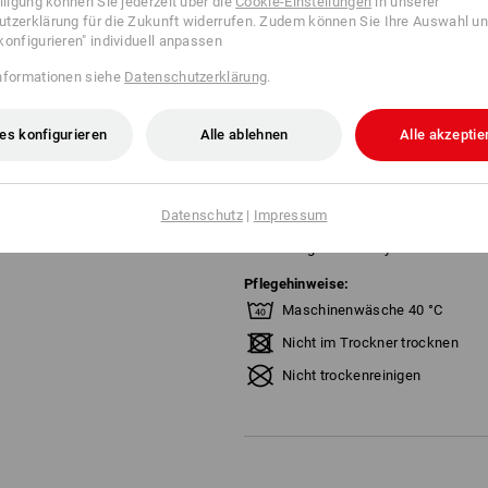
illigung können Sie jederzeit über die
Cookie-Einstellungen
in unserer
durch gewachsten, angerauten
tzerklärung für die Zukunft widerrufen. Zudem können Sie Ihre Auswahl un
weiches und wärmendes Innen
konfigurieren" individuell anpassen
größenverstellbarer Kinnrieme
seitliche Schall-Öffnungen m
nformationen siehe
Datenschutzerklärung
.
gute Geräuschwahrnehmung tro
Tragevarianten: Ohrenschutz 
es konfigurieren
Alle ablehnen
Alle akzeptie
herunterklappen oder am Kopf 
Material:
Oberstoff
65
%
Polyester
/
35
%
Bau
Datenschutz
|
Impressum
Futter
65
%
Polyacryl
/
35
%
Polyest
Wattierung
100
%
Polyester
Pflegehinweise:
Maschinenwäsche 40 °C
Nicht im Trockner trocknen
Nicht trockenreinigen