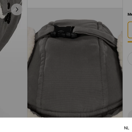
Me
NL