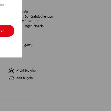
 Oberstoff
ter
futter
n mit Steckschließe
it hochklappbaren Gehörabdeckungen
tz Kälte- und Windschutz
und Gehörabdeckungen einzeln
ren
fixieren
mwolle
(ca. 190 g/m²)
er
Nicht bleichen
Kalt bügeln