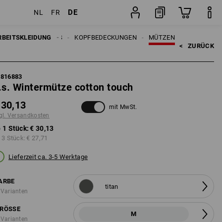
DE
NL
FR
Stück
EN
RBEITSKLEIDUNG
ACCESSOIRES
KOPFBEDECKUNGEN
MÜTZEN
<   
ZURÜCK
7816883
.s. Wintermütze cotton touch
 30,13
mit MwSt.
gl. Versandkosten
 1 Stück:
€ 30,13
 3 Stück:
€ 27,71
Lieferzeit ca. 3-5 Werktage
ARBE
titan
 Varianten
RÖSSE
M
 Varianten