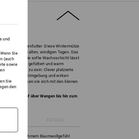
es und
d weichem Innenfutter: Diese Wintermütze
 Wahl an richtig kalten, windigen Tagen. Das
. Wenn Sie
eich im Griff, die softe Wachsschicht lässt
en (auch
Komplett weich gefüttert und warm
eite sowie
h abgeschirmt zu sein: Clever platzierte
ken
ahrnehmung der Umgebung und wirken
en Sie
 aufzieht, lassen sie sich mit den kleinen
gegen den
schutz von Kopf über Wangen bis hin zum
ETAILS
EXTRAS
hutz mit angenehmem Baumwollgefühl