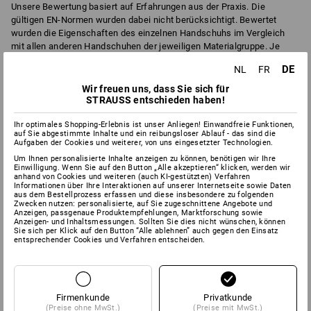
Unsere Bewertung basiert auf Erfahrungen aus der Praxis. Die
gültigen EN-Normen wurden dabei nicht berücksichtigt. Bewertet
wurden die Eigenschaften des einzelnen Handschuhs im Vergleich
mit allen anderen Handschuhen der jeweiligen Materialgruppe. Je
höher die Bewertung, desto besser die Eignung für diesen Bereich.
DE
NL
FR
Wichtig
: Die Bewertung stellt keine rechtlich bindende Aussage über
Wir freuen uns, dass Sie sich für
die tatsächliche Einsatzeignung dar. Bitte beachten Sie hierfür die
STRAUSS entschieden haben!
jeweiligen
EN-Normen mit Prüfkennziffer
der einzelnen Handschuhe
Ihr optimales Shopping-Erlebnis ist unser Anliegen! Einwandfreie Funktionen,
hier im Text der Detailansicht.
auf Sie abgestimmte Inhalte und ein reibungsloser Ablauf - das sind die
Aufgaben der Cookies und weiterer, von uns eingesetzter Technologien.
Um Ihnen personalisierte Inhalte anzeigen zu können, benötigen wir Ihre
Einwilligung. Wenn Sie auf den Button „Alle akzeptieren“ klicken, werden wir
6
6
ABRIEB
ATMUNGSAKTIVITÄT
anhand von Cookies und weiteren (auch KI-gestützten) Verfahren
Informationen über Ihre Interaktionen auf unserer Internetseite sowie Daten
aus dem Bestellprozess erfassen und diese insbesondere zu folgenden
Zwecken nutzen: personalisierte, auf Sie zugeschnittene Angebote und
Anzeigen, passgenaue Produktempfehlungen, Marktforschung sowie
Anzeigen- und Inhaltsmessungen. Sollten Sie dies nicht wünschen, können
0
2
Sie sich per Klick auf den Button “Alle ablehnen” auch gegen den Einsatz
CHEMIE-SCHUTZ
KÄLTE
entsprechender Cookies und Verfahren entscheiden.
2
9
SCHNITT
FEINGEFÜHL
Firmenkunde
Privatkunde
(Preise ohne MwSt.)
(Preise mit MwSt.)