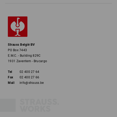
Strauss België BV
PO Box 7443
E.M.C. - Building 829C
1931 Zaventem - Brucargo
Tel
02 400 27 64
Fax
02 400 27 66
Mail
info@strauss.be