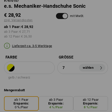
#
7610107
e.s. Mechaniker-Handschuhe Sonic
€ 28,92
mit MwSt.
zzgl. Versandkosten
ab 1 Paar:
€ 28,92
ab 3 Paar:
€ 27,71
ab 12 Paar:
€ 26,50
Lieferzeit ca. 3-5 Werktage
FARBE
GRÖSSE
7
wählen
gelb / schwarz
Mengenrabatt
ab 1 Paar
ab 3 Paar
ab 12 Paar
Ersparnis:
Ersparnis:
Ersparnis:
0
%/
Paar
4
%/
Paar
8
%/
Paar