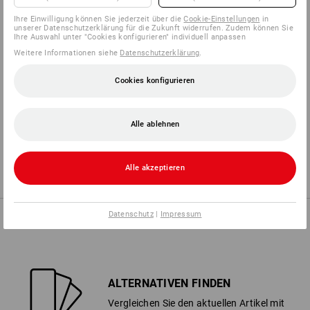
Ihre Einwilligung können Sie jederzeit über die
Cookie-Einstellungen
in
unserer Datenschutzerklärung für die Zukunft widerrufen. Zudem können Sie
3
1
FETT/ÖL
HITZE
Ihre Auswahl unter "Cookies konfigurieren" individuell anpassen
Weitere Informationen siehe
Datenschutzerklärung
.
Cookies konfigurieren
2
2
NÄSSESCHUTZ
STICH
Alle ablehnen
4
2
REISSEN
NASSGRIFF
Alle akzeptieren
Datenschutz
|
Impressum
KAUFBERATUNG
ALTERNATIVEN FINDEN
Vergleichen Sie den aktuellen Artikel mit