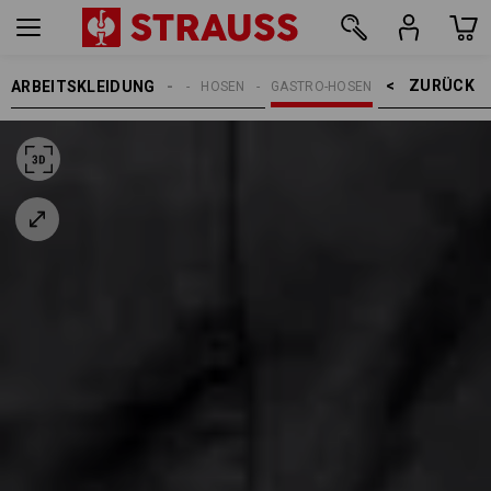
ZURÜCK    >
ARBEITSKLEIDUNG
DAMEN
HOSEN
GASTRO-HOSEN