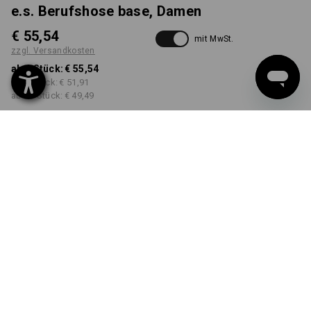
e.s. Berufshose base, Damen
€ 55,54
mit MwSt.
zzgl. Versandkosten
ab 1 Stück:
€ 55,54
ab 3 Stück:
€ 51,91
ab 10 Stück:
€ 49,49
Lieferzeit ca. 3-5 Werktage
FARBE
GRÖSSE
34
wählen
wählen
schwarz
Mengenrabatt
ab 1 Stück
ab 3 Stück
ab 10 Stück
Ersparnis:
Ersparnis:
Ersparnis:
0
%/
Stück
7
%/
Stück
11
%/
Stück