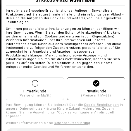
STRAUSS entschieden haben!
Ihr optimales Shopping-Erlebnis ist unser Anliegen! Einwandfreie
Funktionen, auf Sie abgestimmte Inhalte und ein reibungsloser Ablauf -
das sind die Aufgaben der Cookies und weiterer, von uns eingesetzter
Technologien.
Um Ihnen personalisierte Inhalte anzeigen zu können, benötigen wir
Ihre Einwilligung. Wenn Sie auf den Button „Alle akzeptieren“ klicken,
werden wir anhand von Cookies und weiteren (auch KI-gestützten)
Verfahren Informationen über Ihre Interaktionen auf unserer
Internetseite sowie Daten aus dem Bestellprozess erfassen und diese
insbesondere zu folgenden Zwecken nutzen: personalisierte, auf Sie
zugeschnittene Angebote und Anzeigen, passgenaue
Produktempfehlungen, Marktforschung sowie Anzeigen- und
Inhaltsmessungen. Sollten Sie dies nicht wünschen, können Sie sich
per Klick auf den Button “Alle ablehnen” auch gegen den Einsatz
entsprechender Cookies und Verfahren entscheiden.
Firmenkunde
Privatkunde
(Preise ohne MwSt.)
(Preise mit MwSt.)
Ihre Einwilligung können Sie jederzeit über die
Cookie-Einstellungen
in
unserer Datenschutzerklärung für die Zukunft widerrufen. Zudem
können Sie Ihre Auswahl unter "Cookies konfigurieren" individuell
anpassen
Weitere Informationen siehe
Datenschutzerklärung
.