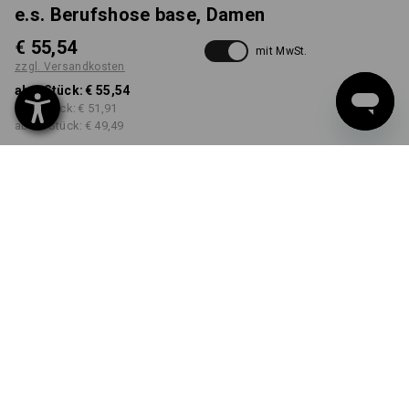
e.s. Berufshose base, Damen
€ 55,54
mit MwSt.
zzgl. Versandkosten
ab 1 Stück:
€ 55,54
ab 3 Stück:
€ 51,91
ab 10 Stück:
€ 49,49
Lieferzeit ca. 3-5 Werktage
FARBE
GRÖSSE
34
wählen
wählen
weiß
Mengenrabatt
ab 1 Stück
ab 3 Stück
ab 10 Stück
Ersparnis:
Ersparnis:
Ersparnis:
0
%/
Stück
7
%/
Stück
11
%/
Stück