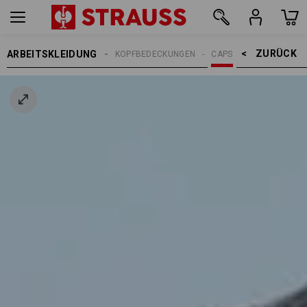
ZURÜCK    >
ARBEITSKLEIDUNG
ERREN
ACCESSOIRES
KOPFBEDECKUNGEN
CAPS