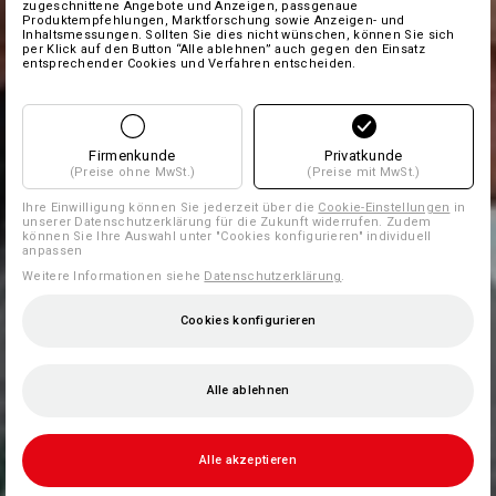
zugeschnittene Angebote und Anzeigen, passgenaue
Produktempfehlungen, Marktforschung sowie Anzeigen- und
Inhaltsmessungen. Sollten Sie dies nicht wünschen, können Sie sich
per Klick auf den Button “Alle ablehnen” auch gegen den Einsatz
entsprechender Cookies und Verfahren entscheiden.
Firmenkunde
Privatkunde
(Preise ohne MwSt.)
(Preise mit MwSt.)
Ihre Einwilligung können Sie jederzeit über die
Cookie-Einstellungen
in
unserer Datenschutzerklärung für die Zukunft widerrufen. Zudem
können Sie Ihre Auswahl unter "Cookies konfigurieren" individuell
anpassen
Weitere Informationen siehe
Datenschutzerklärung
.
Cookies konfigurieren
Alle ablehnen
Alle akzeptieren