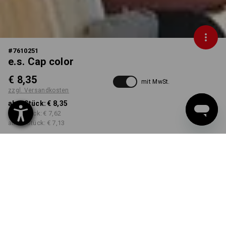
#
7610251
e.s. Cap color
€ 8,35
mit MwSt.
zzgl. Versandkosten
ab 1 Stück:
€ 8,35
ab 5 Stück:
€ 7,62
ab 20 Stück:
€ 7,13
Lieferzeit ca. 3-5 Werktage
FARBE
wählen
grün / schwarz