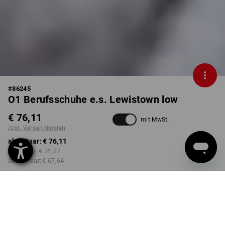
#
86245
O1 Berufsschuhe e.s. Lewistown low
€ 76,11
mit MwSt.
zzgl. Versandkosten
ab 1 Paar:
€ 76,11
ab 3 Paar:
€ 71,27
ab 10 Paar:
€ 67,64
Lieferzeit ca. 3-5 Werktage
FARBE
GRÖSSE
40
wählen
wählen