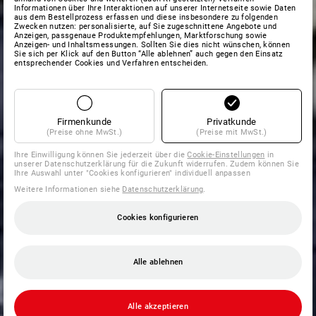
Informationen über Ihre Interaktionen auf unserer Internetseite sowie Daten
aus dem Bestellprozess erfassen und diese insbesondere zu folgenden
Zwecken nutzen: personalisierte, auf Sie zugeschnittene Angebote und
Anzeigen, passgenaue Produktempfehlungen, Marktforschung sowie
Anzeigen- und Inhaltsmessungen. Sollten Sie dies nicht wünschen, können
Sie sich per Klick auf den Button “Alle ablehnen” auch gegen den Einsatz
entsprechender Cookies und Verfahren entscheiden.
Firmenkunde
Privatkunde
(Preise ohne MwSt.)
(Preise mit MwSt.)
Ihre Einwilligung können Sie jederzeit über die
Cookie-Einstellungen
in
unserer Datenschutzerklärung für die Zukunft widerrufen. Zudem können Sie
Ihre Auswahl unter "Cookies konfigurieren" individuell anpassen
Weitere Informationen siehe
Datenschutzerklärung
.
Cookies konfigurieren
Alle ablehnen
Alle akzeptieren